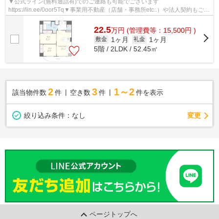
▼公式ライン(無料通話有)でのご連絡も可能でございます
https://lin.ee/0oor5Tq▼事業用不動産（店舗・事務所etc..）や法人契約もご対
応可能になります▼他社様の物件も含め一都三県エリ...
22.5
万
円
(管理費等：15,500円 )
1ヶ月
1ヶ月
敷金
礼金
5階 / 2LDK / 52.45㎡
2
3
1～2
該当物件数
件
空き数
件
件を表示
変更
絞り込み条件：
なし
ページトップへ