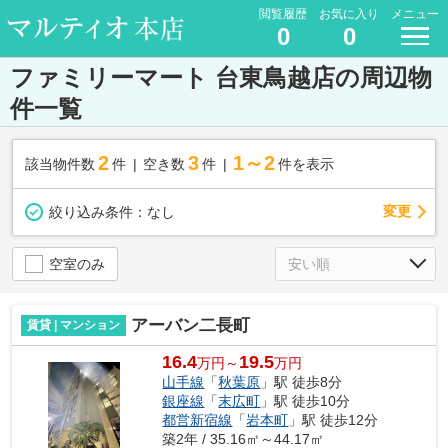
閲覧履歴
お気に入り
メニュー
0
0
ファミリーマート 台東鳥越店の周辺物
件一覧
2
3
1～2
該当物件数
件
空き数
件
件を表示
変更
絞り込み条件：
なし
空室のみ
アーバン二長町
賃貸 | マンション
16.4
19.5
万円～
万円
山手線
「
秋葉原
」駅 徒歩8分
銀座線
「
末広町
」駅 徒歩10分
都営新宿線
「
岩本町
」駅 徒歩12分
築2年 / 35.16㎡～44.17㎡