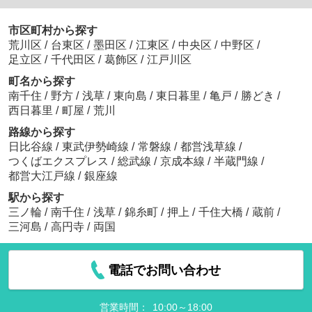
市区町村から探す
荒川区
/
台東区
/
墨田区
/
江東区
/
中央区
/
中野区
/
足立区
/
千代田区
/
葛飾区
/
江戸川区
町名から探す
南千住
/
野方
/
浅草
/
東向島
/
東日暮里
/
亀戸
/
勝どき
/
西日暮里
/
町屋
/
荒川
路線から探す
日比谷線
/
東武伊勢崎線
/
常磐線
/
都営浅草線
/
つくばエクスプレス
/
総武線
/
京成本線
/
半蔵門線
/
都営大江戸線
/
銀座線
駅から探す
三ノ輪
/
南千住
/
浅草
/
錦糸町
/
押上
/
千住大橋
/
蔵前
/
三河島
/
高円寺
/
両国
電話でお問い合わせ
営業時間：
10:00～18:00