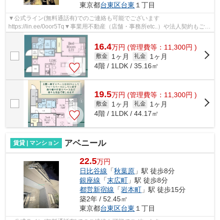
東京都
台東区
台東
１丁目
▼公式ライン(無料通話有)でのご連絡も可能でございます
https://lin.ee/0oor5Tq▼事業用不動産（店舗・事務所etc..）や法人契約もご対
応可能になります▼他社様の物件も含め一都三県エリ...
16.4
万
円
(管理費等：11,300円 )
1ヶ月
1ヶ月
敷金
礼金
4階 / 1LDK / 35.16㎡
19.5
万
円
(管理費等：11,300円 )
1ヶ月
1ヶ月
敷金
礼金
4階 / 1LDK / 44.17㎡
アベニール
賃貸 | マンション
22.5
万円
日比谷線
「
秋葉原
」駅 徒歩8分
銀座線
「
末広町
」駅 徒歩8分
都営新宿線
「
岩本町
」駅 徒歩15分
築2年 / 52.45㎡
東京都
台東区
台東
１丁目