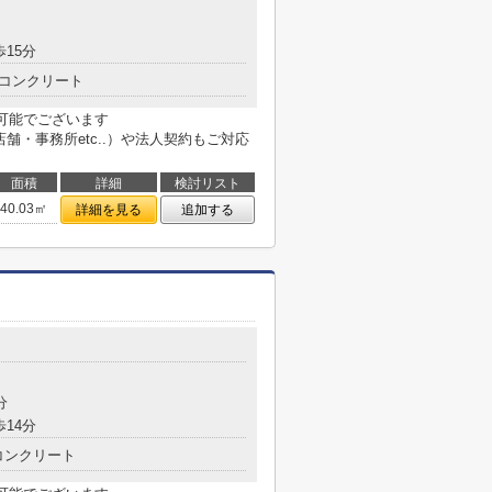
歩15分
コンクリート
も可能でございます
用不動産（店舗・事務所etc..）や法人契約もご対応
面積
詳細
検討リスト
40.03㎡
詳細を見る
追加する
分
歩14分
コンクリート