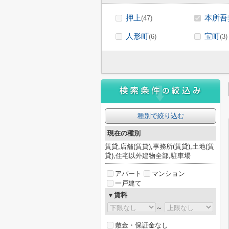
押上
本所吾
(47)
人形町
宝町
(6)
(3)
種別で絞り込む
現在の種別
賃貸,店舗(賃貸),事務所(賃貸),土地(賃
貸),住宅以外建物全部,駐車場
アパート
マンション
一戸建て
▼賃料
～
敷金・保証金なし