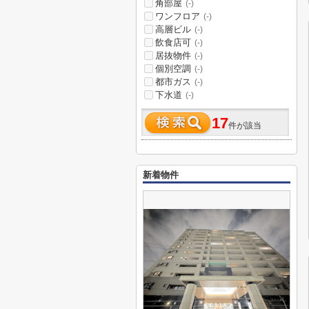
角部屋
(-)
ワンフロア
(-)
高層ビル
(-)
飲食店可
(-)
居抜物件
(-)
個別空調
(-)
都市ガス
(-)
下水道
(-)
17
件が該当
新着物件