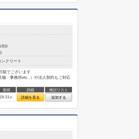
歩8分
分
コンクリート
も可能でございます
用不動産（店舗・事務所etc..）や法人契約もご対応
面積
詳細
検討リスト
29.33㎡
詳細を見る
追加する