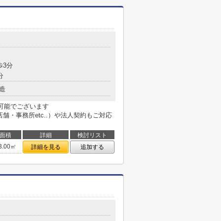
歩3分
分
造
も可能でございます
用不動産（店舗・事務所etc..）や法人契約もご対応
面積
詳細
検討リスト
3.00㎡
詳細を見る
追加する