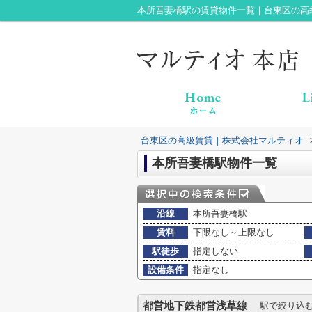
本所吾妻橋駅の賃貸物件一覧｜台東区の高
台東区の高級賃貸｜株式会社マルティオ
本所吾妻橋駅物件一覧
沿線
本所吾妻橋駅
賃料
下限なし～上限なし
駅徒歩
指定しない
設備条件
指定なし
都営地下鉄都営浅草線
駅で絞り込