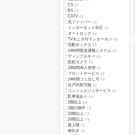
CS
(-)
BS
(-)
CATV
(-)
光ファイバー
(-)
インターネット対応
(-)
オートロック
(-)
TVモニタ付インターホン
(-)
宅配ボックス
(-)
24時間緊急通報システム
(-)
ディンプルキー
(-)
防犯カメラ
(-)
24時間有人管理
(-)
フロントサービス
(-)
24時間ゴミ出し可
(-)
住戸内覧可能
(-)
コンシェルジュサービス
(-)
駐車場あり
(-)
2階以上
(-)
1階の物件
(-)
10階以上
(-)
20階以上
(-)
最上階
(-)
南向き
(-)