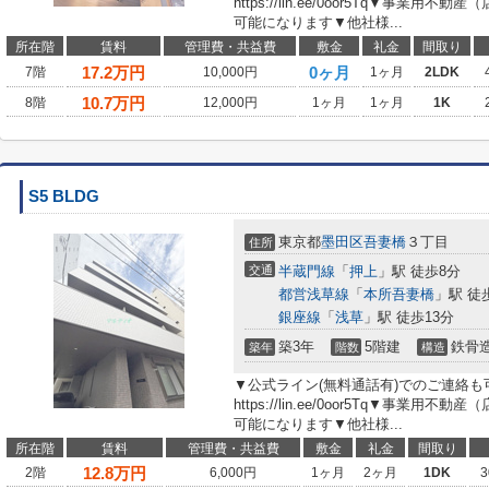
https://lin.ee/0oor5Tq▼事業
可能になります▼他社様...
所在階
賃料
管理費・共益費
敷金
礼金
間取り
17.2
万円
0ヶ月
7階
10,000円
1ヶ月
2LDK
10.7
万円
8階
12,000円
1ヶ月
1ヶ月
1K
S5 BLDG
東京都
墨田区
吾妻橋
３丁目
住所
交通
半蔵門線
「
押上
」駅 徒歩8分
都営浅草線
「
本所吾妻橋
」駅 徒
銀座線
「
浅草
」駅 徒歩13分
築3年
5階建
鉄骨
築年
階数
構造
▼公式ライン(無料通話有)でのご連絡
https://lin.ee/0oor5Tq▼事業
可能になります▼他社様...
所在階
賃料
管理費・共益費
敷金
礼金
間取り
12.8
万円
2階
6,000円
1ヶ月
2ヶ月
1DK
3