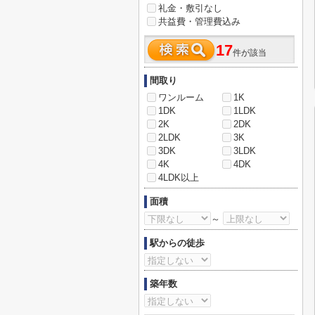
礼金・敷引なし
共益費・管理費込み
17
件が該当
間取り
ワンルーム
1K
1DK
1LDK
2K
2DK
2LDK
3K
3DK
3LDK
4K
4DK
4LDK以上
面積
～
駅からの徒歩
築年数