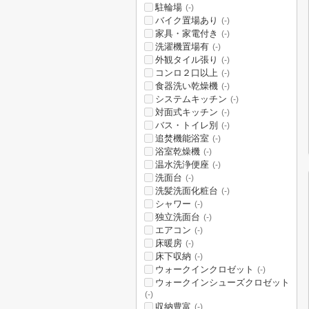
駐輪場
(-)
バイク置場あり
(-)
家具・家電付き
(-)
洗濯機置場有
(-)
外観タイル張り
(-)
コンロ２口以上
(-)
食器洗い乾燥機
(-)
システムキッチン
(-)
対面式キッチン
(-)
バス・トイレ別
(-)
追焚機能浴室
(-)
浴室乾燥機
(-)
温水洗浄便座
(-)
洗面台
(-)
洗髪洗面化粧台
(-)
シャワー
(-)
独立洗面台
(-)
エアコン
(-)
床暖房
(-)
床下収納
(-)
ウォークインクロゼット
(-)
ウォークインシューズクロゼット
(-)
収納豊富
(-)