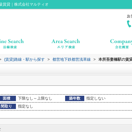
級賃貸｜株式会社マルティオ
>
(賃貸)路線・駅から探す
>
都営地下鉄都営浅草線
>
本所吾妻橋駅の賃
面積
下限なし～上限なし
築年数
指定しない
間取り
指定なし
む