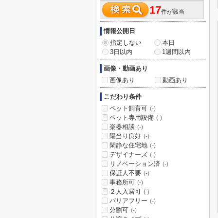
17
件が該当
情報公開日
指定しない
本日
3日以内
1週間以内
画像・動画あり
画像あり
動画あり
こだわり条件
ペット飼育可
(-)
ペット専用設備
(-)
楽器相談
(-)
陽当り良好
(-)
閑静な住宅地
(-)
デザイナーズ
(-)
リノベーション済
(-)
保証人不要
(-)
事務所可
(-)
２人入居可
(-)
バリアフリー
(-)
分割可
(-)