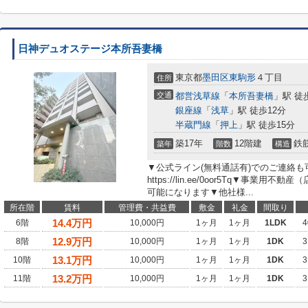
日神デュオステージ本所吾妻橋
東京都
墨田区
東駒形
４丁目
住所
交通
都営浅草線
「
本所吾妻橋
」駅 徒
銀座線
「
浅草
」駅 徒歩12分
半蔵門線
「
押上
」駅 徒歩15分
築17年
12階建
鉄
築年
階数
構造
▼公式ライン(無料通話有)でのご連絡
https://lin.ee/0oor5Tq▼事業
可能になります▼他社様...
所在階
賃料
管理費・共益費
敷金
礼金
間取り
14.4
万円
6階
10,000円
1ヶ月
1ヶ月
1LDK
4
12.9
万円
8階
10,000円
1ヶ月
1ヶ月
1DK
3
13.1
万円
10階
10,000円
1ヶ月
1ヶ月
1DK
3
13.2
万円
11階
10,000円
1ヶ月
1ヶ月
1DK
3