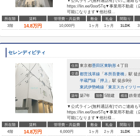
▼公式ライン(無料通話有)でのご連絡
https://lin.ee/0oor5Tq▼事業
可能になります▼他社様...
所在階
賃料
管理費・共益費
敷金
礼金
間取り
14.8
万円
3階
10,000円
1ヶ月
1ヶ月
1LDK
3
セレンディピティ
東京都
墨田区
東駒形
４丁目
住所
交通
都営浅草線
「
本所吾妻橋
」駅 徒
半蔵門線
「
押上
」駅 徒歩9分
東武伊勢崎線
「
東京スカイツリ
築7年
5階建
鉄骨
築年
階数
構造
▼公式ライン(無料通話有)でのご連絡
https://lin.ee/0oor5Tq▼事業
可能になります▼他社様...
所在階
賃料
管理費・共益費
敷金
礼金
間取り
14.8
万円
4階
6,000円
1ヶ月
2ヶ月
1LDK
3