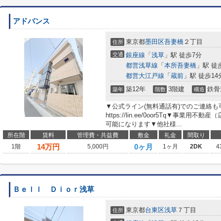
アドバンス
東京都
墨田区
吾妻橋
２丁目
住所
交通
銀座線
「
浅草
」駅 徒歩7分
都営浅草線
「
本所吾妻橋
」駅 徒
都営大江戸線
「
蔵前
」駅 徒歩14
築12年
3階建
鉄骨
築年
階数
構造
▼公式ライン(無料通話有)でのご連絡
https://lin.ee/0oor5Tq▼事業
可能になります▼他社様...
所在階
賃料
管理費・共益費
敷金
礼金
間取り
14
万円
0ヶ月
1階
5,000円
1ヶ月
2DK
4
Ｂｅｌｌ Ｄｉｏｒ浅草
東京都
台東区
浅草
７丁目
住所