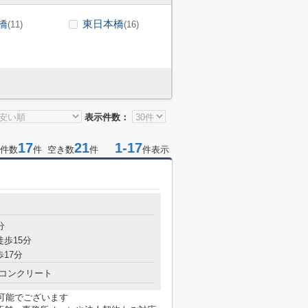
橋
東日本橋
(11)
(16)
表示件数：
17
21
1-17
件数
件 空き数
件
件表示
分
徒歩15分
歩17分
コンクリート
も可能でございます