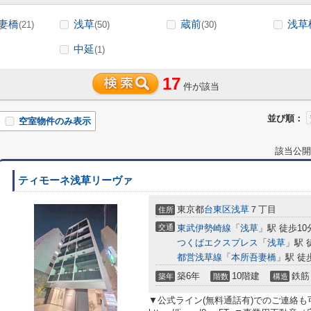
妻橋
浅草
蔵前
浅草
(21)
(50)
(30)
中延
(1)
17
件が該当
並び順：
空室物件のみ表示
該当公開
ティモーネ浅草リーヴァ
東京都
台東区
浅草
７丁目
住所
交通
東武伊勢崎線
「
浅草
」駅 徒歩10
つくばエクスプレス
「
浅草
」駅 
都営浅草線
「
本所吾妻橋
」駅 徒
築6年
10階建
鉄筋
築年
階数
構造
▼公式ライン(無料通話有)でのご連絡