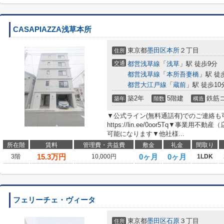
CASAPIAZZA浅草本所
東京都
墨田区
本所
２丁目
住所
交通
都営浅草線
「
浅草
」駅 徒歩9分
都営浅草線
「
本所吾妻橋
」駅 徒
都営大江戸線
「
蔵前
」駅 徒歩10
築2年
5階建
鉄筋
築年
階数
構造
▼公式ライン(無料通話有)でのご連絡
https://lin.ee/0oor5Tq▼事業
可能になります▼他社様...
所在階
賃料
管理費・共益費
敷金
礼金
間取り
15.3
万円
0ヶ月
0ヶ月
3階
10,000円
1LDK
フェリーチェ・ヴィータ
東京都
墨田区
石原
３丁目
住所