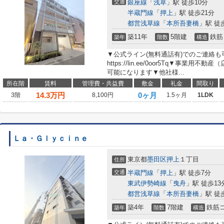
交通
銀座線
「
浅草
」駅 徒歩10分
半蔵門線
「
押上
」駅 徒歩21分
都営浅草線
「
本所吾妻橋
」駅 徒
築11年
5階建
鉄筋
築年
階数
構造
▼公式ライン(無料通話有)でのご連絡
https://lin.ee/0oor5Tq▼事業
可能になります▼他社様...
所在階
賃料
管理費・共益費
敷金
礼金
間取り
14.3
万円
0ヶ月
3階
8,100円
1.5ヶ月
1LDK
Ｌａ・Ｇｌｙｃｉｎｅ
東京都
墨田区
押上
１丁目
住所
交通
半蔵門線
「
押上
」駅 徒歩7分
東武伊勢崎線
「
曳舟
」駅 徒歩13
都営浅草線
「
本所吾妻橋
」駅 徒
築4年
7階建
鉄筋
築年
階数
構造