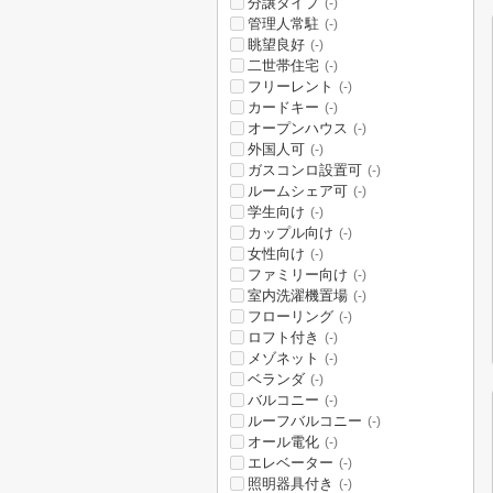
分譲タイプ
(-)
管理人常駐
(-)
眺望良好
(-)
二世帯住宅
(-)
フリーレント
(-)
カードキー
(-)
オープンハウス
(-)
外国人可
(-)
ガスコンロ設置可
(-)
ルームシェア可
(-)
学生向け
(-)
カップル向け
(-)
女性向け
(-)
ファミリー向け
(-)
室内洗濯機置場
(-)
フローリング
(-)
ロフト付き
(-)
メゾネット
(-)
ベランダ
(-)
バルコニー
(-)
ルーフバルコニー
(-)
オール電化
(-)
エレベーター
(-)
照明器具付き
(-)