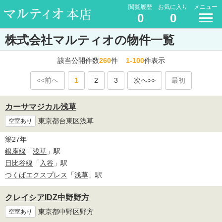
閲覧履歴
お気に入り
メニュー
0
0
株式会社マルティオの物件一覧
該当公開件数
260
件
1-100
件表示
<<前へ
1
2
3
次へ>>
最初
カーサマジカル浅草
東京都台東区浅草
空室あり
築27年
銀座線
「
浅草
」駅
日比谷線
「
入谷
」駅
つくばエクスプレス
「
浅草
」駅
クレイシアIDZ中野野方
東京都中野区野方
空室あり