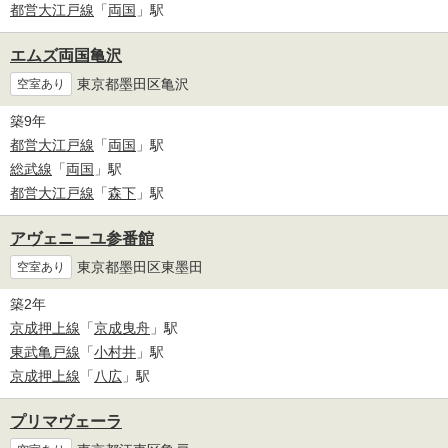
都営大江戸線
「
両国
」駅
エムズ両国亀沢
東京都墨田区亀沢
空室あり
築9年
都営大江戸線
「
両国
」駅
総武線
「
両国
」駅
都営大江戸線
「
森下
」駅
アヴェニーユ参番館
東京都墨田区東墨田
空室あり
築2年
京成押上線
「
京成曳舟
」駅
東武亀戸線
「
小村井
」駅
京成押上線
「
八広
」駅
プリマヴェーラ