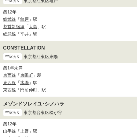
東京都江東区亀戸
空室あり
築12年
総武線
「
亀戸
」駅
都営新宿線
「
大島
」駅
総武線
「
平井
」駅
CONSTELLATION
東京都江東区東陽
空室あり
築1年未満
東西線
「
東陽町
」駅
東西線
「
木場
」駅
東西線
「
門前仲町
」駅
メゾンドソレイユ･シノハラ
東京都台東区松が谷
空室あり
築12年
山手線
「
上野
」駅