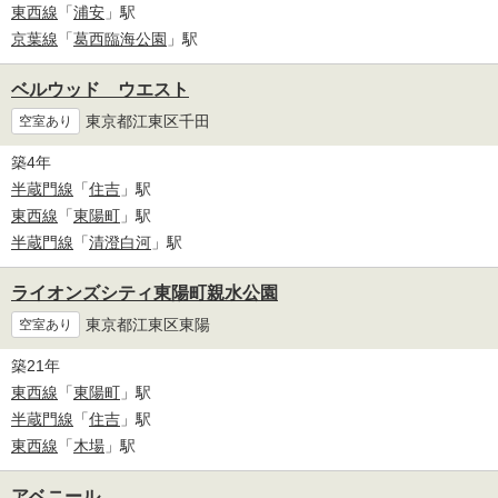
東西線
「
浦安
」駅
京葉線
「
葛西臨海公園
」駅
ベルウッド ウエスト
東京都江東区千田
空室あり
築4年
半蔵門線
「
住吉
」駅
東西線
「
東陽町
」駅
半蔵門線
「
清澄白河
」駅
ライオンズシティ東陽町親水公園
東京都江東区東陽
空室あり
築21年
東西線
「
東陽町
」駅
半蔵門線
「
住吉
」駅
東西線
「
木場
」駅
アベニール