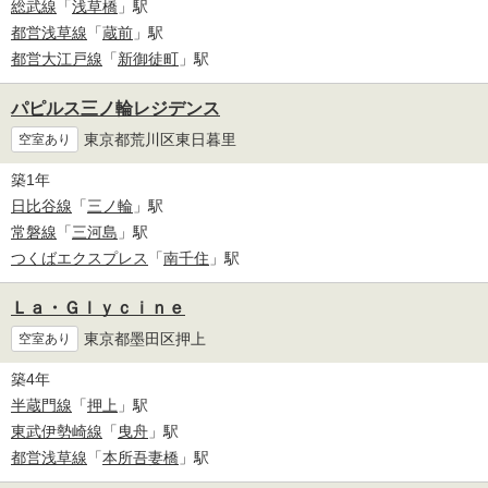
総武線
「
浅草橋
」駅
都営浅草線
「
蔵前
」駅
都営大江戸線
「
新御徒町
」駅
パピルス三ノ輪レジデンス
東京都荒川区東日暮里
空室あり
築1年
日比谷線
「
三ノ輪
」駅
常磐線
「
三河島
」駅
つくばエクスプレス
「
南千住
」駅
Ｌａ・Ｇｌｙｃｉｎｅ
東京都墨田区押上
空室あり
築4年
半蔵門線
「
押上
」駅
東武伊勢崎線
「
曳舟
」駅
都営浅草線
「
本所吾妻橋
」駅