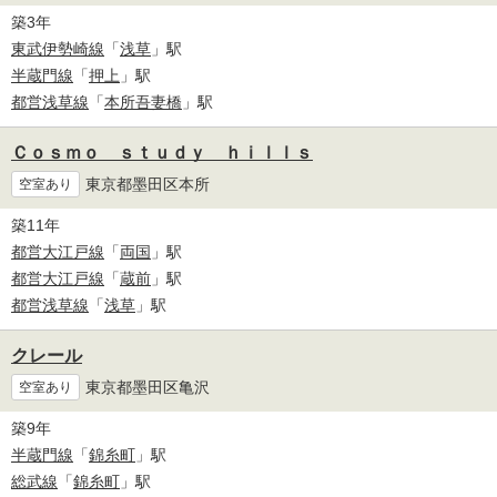
築3年
東武伊勢崎線
「
浅草
」駅
半蔵門線
「
押上
」駅
都営浅草線
「
本所吾妻橋
」駅
Ｃｏｓｍｏ ｓｔｕｄｙ ｈｉｌｌｓ
東京都墨田区本所
空室あり
築11年
都営大江戸線
「
両国
」駅
都営大江戸線
「
蔵前
」駅
都営浅草線
「
浅草
」駅
クレール
東京都墨田区亀沢
空室あり
築9年
半蔵門線
「
錦糸町
」駅
総武線
「
錦糸町
」駅