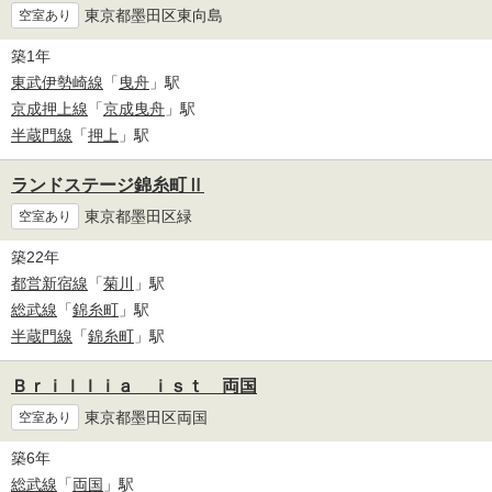
東京都墨田区東向島
空室あり
築1年
東武伊勢崎線
「
曳舟
」駅
京成押上線
「
京成曳舟
」駅
半蔵門線
「
押上
」駅
ランドステージ錦糸町Ⅱ
東京都墨田区緑
空室あり
築22年
都営新宿線
「
菊川
」駅
総武線
「
錦糸町
」駅
半蔵門線
「
錦糸町
」駅
Ｂｒｉｌｌｉａ ｉｓｔ 両国
東京都墨田区両国
空室あり
築6年
総武線
「
両国
」駅