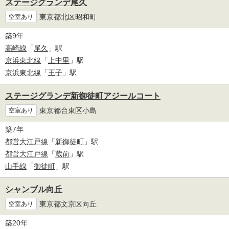
ステージグランデ尾久
東京都北区昭和町
空室あり
築9年
高崎線
「
尾久
」駅
京浜東北線
「
上中里
」駅
京浜東北線
「
王子
」駅
ステージグランデ新御徒町アジールコート
東京都台東区小島
空室あり
築7年
都営大江戸線
「
新御徒町
」駅
都営大江戸線
「
蔵前
」駅
山手線
「
御徒町
」駅
シャンブル向丘
東京都文京区向丘
空室あり
築20年