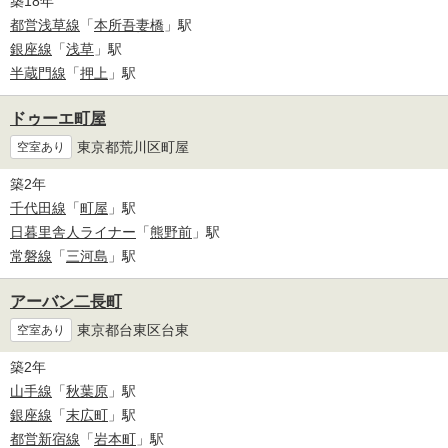
築18年
都営浅草線
「
本所吾妻橋
」駅
銀座線
「
浅草
」駅
半蔵門線
「
押上
」駅
ドゥーエ町屋
東京都荒川区町屋
空室あり
築2年
千代田線
「
町屋
」駅
日暮里舎人ライナー
「
熊野前
」駅
常磐線
「
三河島
」駅
アーバン二長町
東京都台東区台東
空室あり
築2年
山手線
「
秋葉原
」駅
銀座線
「
末広町
」駅
都営新宿線
「
岩本町
」駅