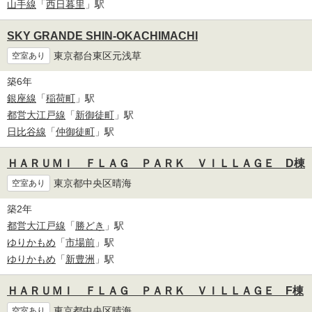
山手線
「
西日暮里
」駅
SKY GRANDE SHIN-OKACHIMACHI
東京都台東区元浅草
空室あり
築6年
銀座線
「
稲荷町
」駅
都営大江戸線
「
新御徒町
」駅
日比谷線
「
仲御徒町
」駅
ＨＡＲＵＭＩ ＦＬＡＧ ＰＡＲＫ ＶＩＬＬＡＧＥ D棟
東京都中央区晴海
空室あり
築2年
都営大江戸線
「
勝どき
」駅
ゆりかもめ
「
市場前
」駅
ゆりかもめ
「
新豊洲
」駅
ＨＡＲＵＭＩ ＦＬＡＧ ＰＡＲＫ ＶＩＬＬＡＧＥ F棟
東京都中央区晴海
空室あり