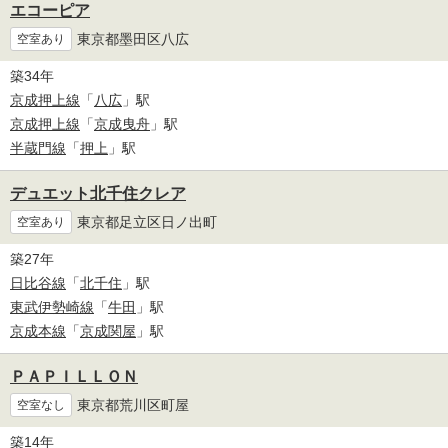
エコーピア
東京都墨田区八広
空室あり
築34年
京成押上線
「
八広
」駅
京成押上線
「
京成曳舟
」駅
半蔵門線
「
押上
」駅
デュエット北千住クレア
東京都足立区日ノ出町
空室あり
築27年
日比谷線
「
北千住
」駅
東武伊勢崎線
「
牛田
」駅
京成本線
「
京成関屋
」駅
ＰＡＰＩＬＬＯＮ
東京都荒川区町屋
空室なし
築14年