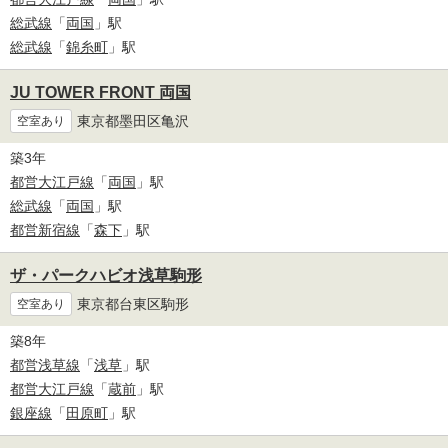
総武線
「
両国
」駅
総武線
「
錦糸町
」駅
JU TOWER FRONT 両国
東京都墨田区亀沢
空室あり
築3年
都営大江戸線
「
両国
」駅
総武線
「
両国
」駅
都営新宿線
「
森下
」駅
ザ・パークハビオ浅草駒形
東京都台東区駒形
空室あり
築8年
都営浅草線
「
浅草
」駅
都営大江戸線
「
蔵前
」駅
銀座線
「
田原町
」駅