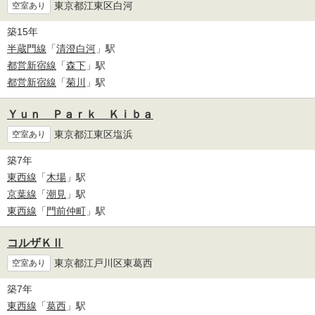
東京都江東区白河
空室あり
築15年
半蔵門線
「
清澄白河
」駅
都営新宿線
「
森下
」駅
都営新宿線
「
菊川
」駅
Ｙｕｎ Ｐａｒｋ Ｋｉｂａ
東京都江東区塩浜
空室あり
築7年
東西線
「
木場
」駅
京葉線
「
潮見
」駅
東西線
「
門前仲町
」駅
コルザＫⅡ
東京都江戸川区東葛西
空室あり
築7年
東西線
「
葛西
」駅