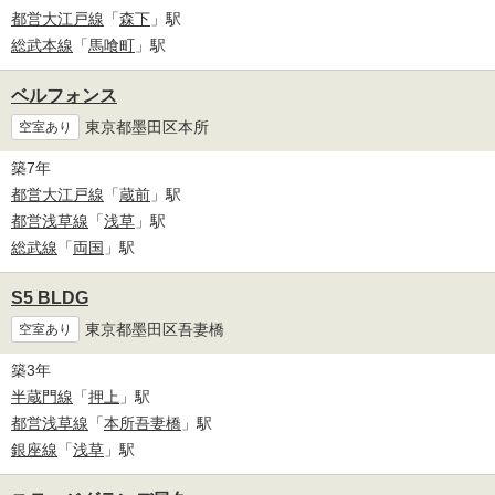
都営大江戸線
「
森下
」駅
総武本線
「
馬喰町
」駅
ベルフォンス
東京都墨田区本所
空室あり
築7年
都営大江戸線
「
蔵前
」駅
都営浅草線
「
浅草
」駅
総武線
「
両国
」駅
S5 BLDG
東京都墨田区吾妻橋
空室あり
築3年
半蔵門線
「
押上
」駅
都営浅草線
「
本所吾妻橋
」駅
銀座線
「
浅草
」駅