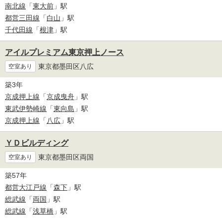
南北線
「
東大前
」駅
都営三田線
「
白山
」駅
千代田線
「
根津
」駅
アイルプレミアム東京押上ノース
東京都墨田区八広
空室あり
築3年
京成押上線
「
京成曳舟
」駅
東武伊勢崎線
「
東向島
」駅
京成押上線
「
八広
」駅
ＹＤビルディング
東京都墨田区両国
空室あり
築57年
都営大江戸線
「
森下
」駅
総武線
「
両国
」駅
総武線
「
浅草橋
」駅