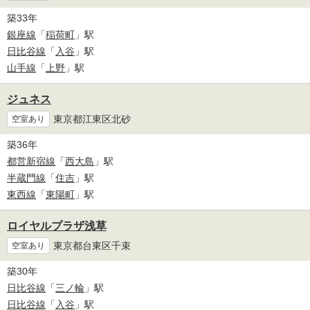
築33年
銀座線
「
稲荷町
」駅
日比谷線
「
入谷
」駅
山手線
「
上野
」駅
ジュネス
東京都江東区北砂
空室あり
築36年
都営新宿線
「
西大島
」駅
半蔵門線
「
住吉
」駅
東西線
「
東陽町
」駅
ロイヤルプラザ浅草
東京都台東区千束
空室あり
築30年
日比谷線
「
三ノ輪
」駅
日比谷線
「
入谷
」駅