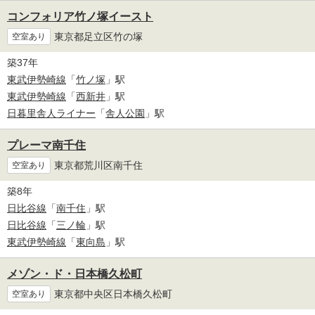
コンフォリア竹ノ塚イースト
東京都足立区竹の塚
空室あり
築37年
東武伊勢崎線
「
竹ノ塚
」駅
東武伊勢崎線
「
西新井
」駅
日暮里舎人ライナー
「
舎人公園
」駅
プレーマ南千住
東京都荒川区南千住
空室あり
築8年
日比谷線
「
南千住
」駅
日比谷線
「
三ノ輪
」駅
東武伊勢崎線
「
東向島
」駅
メゾン・ド・日本橋久松町
東京都中央区日本橋久松町
空室あり