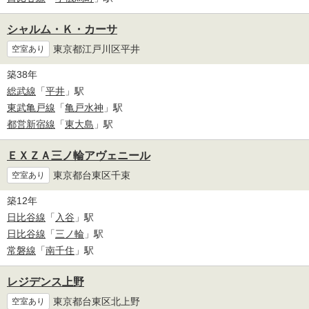
シャルム・Ｋ・カーサ
東京都江戸川区平井
空室あり
築38年
総武線
「
平井
」駅
東武亀戸線
「
亀戸水神
」駅
都営新宿線
「
東大島
」駅
ＥＸＺＡ三ノ輪アヴェニール
東京都台東区千束
空室あり
築12年
日比谷線
「
入谷
」駅
日比谷線
「
三ノ輪
」駅
常磐線
「
南千住
」駅
レジデンス上野
東京都台東区北上野
空室あり