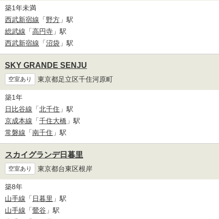
築1年未満
西武新宿線
「
野方
」駅
総武線
「
高円寺
」駅
西武新宿線
「
沼袋
」駅
SKY GRANDE SENJU
東京都足立区千住河原町
空室あり
築1年
日比谷線
「
北千住
」駅
京成本線
「
千住大橋
」駅
常磐線
「
南千住
」駅
スカイグランデ日暮里
東京都台東区根岸
空室あり
築8年
山手線
「
日暮里
」駅
山手線
「
鶯谷
」駅