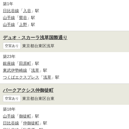
築1年
日比谷線
「
入谷
」駅
山手線
「
鶯谷
」駅
山手線
「
上野
」駅
デュオ・スカーラ浅草国際通り
東京都台東区浅草
空室あり
築23年
銀座線
「
田原町
」駅
東武伊勢崎線
「
浅草
」駅
つくばエクスプレス
「
浅草
」駅
パークアクシス仲御徒町
東京都台東区台東
空室あり
築18年
山手線
「
御徒町
」駅
日比谷線
「
仲御徒町
」駅