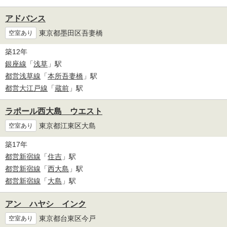
アドバンス
東京都墨田区吾妻橋
空室あり
築12年
銀座線
「
浅草
」駅
都営浅草線
「
本所吾妻橋
」駅
都営大江戸線
「
蔵前
」駅
ラポール西大島 ウエスト
東京都江東区大島
空室あり
築17年
都営新宿線
「
住吉
」駅
都営新宿線
「
西大島
」駅
都営新宿線
「
大島
」駅
アン ハヤシ インク
東京都台東区今戸
空室あり