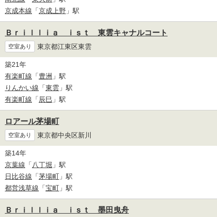
京成本線
「
京成上野
」駅
Ｂｒｉｌｌｉａ ｉｓｔ 東雲キャナルコート
東京都江東区東雲
空室あり
築21年
有楽町線
「
豊洲
」駅
りんかい線
「
東雲
」駅
有楽町線
「
辰巳
」駅
ロアール茅場町
東京都中央区新川
空室あり
築14年
京葉線
「
八丁堀
」駅
日比谷線
「
茅場町
」駅
都営浅草線
「
宝町
」駅
Ｂｒｉｌｌｉａ ｉｓｔ 墨田曳舟