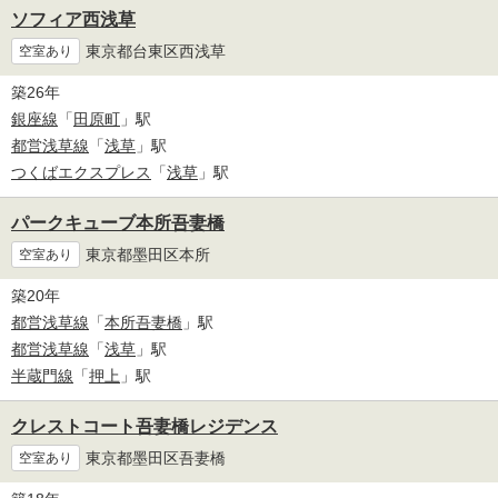
ソフィア西浅草
東京都台東区西浅草
空室あり
築26年
銀座線
「
田原町
」駅
都営浅草線
「
浅草
」駅
つくばエクスプレス
「
浅草
」駅
パークキューブ本所吾妻橋
東京都墨田区本所
空室あり
築20年
都営浅草線
「
本所吾妻橋
」駅
都営浅草線
「
浅草
」駅
半蔵門線
「
押上
」駅
クレストコート吾妻橋レジデンス
東京都墨田区吾妻橋
空室あり