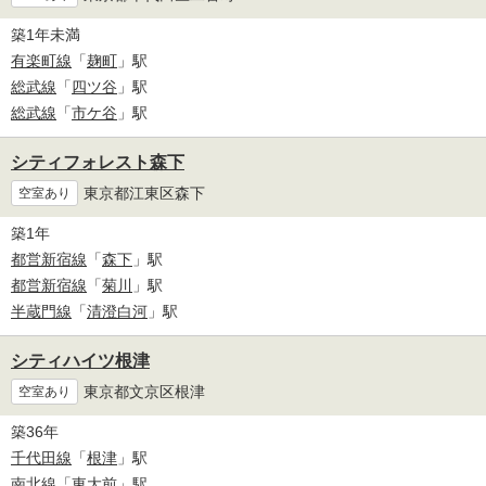
築1年未満
有楽町線
「
麹町
」駅
総武線
「
四ツ谷
」駅
総武線
「
市ケ谷
」駅
シティフォレスト森下
東京都江東区森下
空室あり
築1年
都営新宿線
「
森下
」駅
都営新宿線
「
菊川
」駅
半蔵門線
「
清澄白河
」駅
シティハイツ根津
東京都文京区根津
空室あり
築36年
千代田線
「
根津
」駅
南北線
「
東大前
」駅