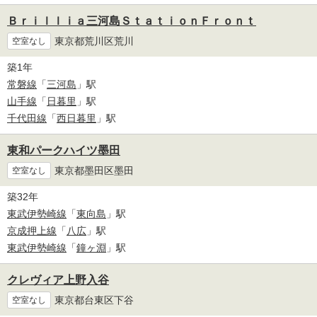
Ｂｒｉｌｌｉａ三河島ＳｔａｔｉｏｎＦｒｏｎｔ
東京都荒川区荒川
空室なし
築1年
常磐線
「
三河島
」駅
山手線
「
日暮里
」駅
千代田線
「
西日暮里
」駅
東和パークハイツ墨田
東京都墨田区墨田
空室なし
築32年
東武伊勢崎線
「
東向島
」駅
京成押上線
「
八広
」駅
東武伊勢崎線
「
鐘ヶ淵
」駅
クレヴィア上野入谷
東京都台東区下谷
空室なし