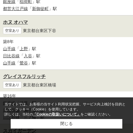
銀座線
「
稲荷町
」駅
都営大江戸線
「
新御徒町
」駅
ホヌ オハマ
東京都台東区下谷
空室あり
築8年
山手線
「
上野
」駅
日比谷線
「
入谷
」駅
山手線
「
鶯谷
」駅
グレイスフルリッチ
東京都台東区橋場
空室あり
築16年
銀座線
「
浅草
」駅
当サイトでは、お客様の当サイト利用状況把握、サービス向上検討を目的と
して、クッキー（Cookie）を使用しています。
日比谷線
「
南千住
」駅
詳しくは、当社の
「Cookieの取扱いについて」
をご確認ください。
日比谷線
「
三ノ輪
」駅
閉じる
スカイガーデン