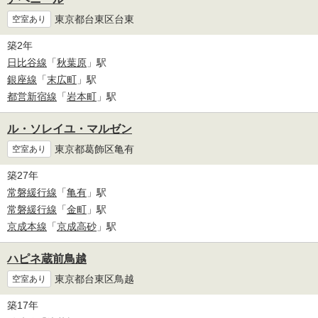
東京都台東区台東
空室あり
築2年
日比谷線
「
秋葉原
」駅
銀座線
「
末広町
」駅
都営新宿線
「
岩本町
」駅
ル・ソレイユ・マルゼン
東京都葛飾区亀有
空室あり
築27年
常磐緩行線
「
亀有
」駅
常磐緩行線
「
金町
」駅
京成本線
「
京成高砂
」駅
ハピネ蔵前鳥越
東京都台東区鳥越
空室あり
築17年