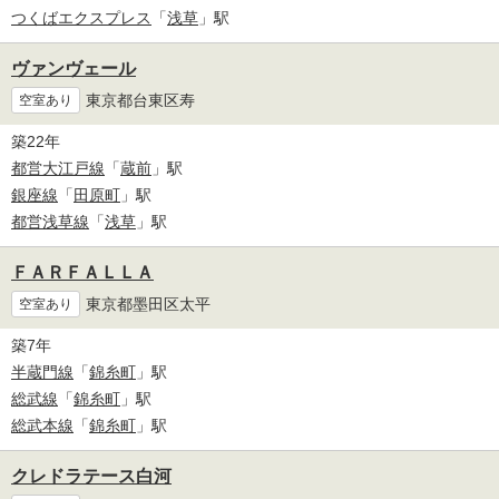
つくばエクスプレス
「
浅草
」駅
ヴァンヴェール
東京都台東区寿
空室あり
築22年
都営大江戸線
「
蔵前
」駅
銀座線
「
田原町
」駅
都営浅草線
「
浅草
」駅
ＦＡＲＦＡＬＬＡ
東京都墨田区太平
空室あり
築7年
半蔵門線
「
錦糸町
」駅
総武線
「
錦糸町
」駅
総武本線
「
錦糸町
」駅
クレドラテース白河