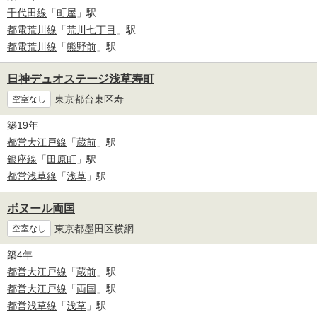
千代田線
「
町屋
」駅
都電荒川線
「
荒川七丁目
」駅
都電荒川線
「
熊野前
」駅
日神デュオステージ浅草寿町
東京都台東区寿
空室なし
築19年
都営大江戸線
「
蔵前
」駅
銀座線
「
田原町
」駅
都営浅草線
「
浅草
」駅
ボヌール両国
東京都墨田区横網
空室なし
築4年
都営大江戸線
「
蔵前
」駅
都営大江戸線
「
両国
」駅
都営浅草線
「
浅草
」駅