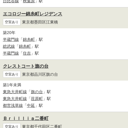
日比谷線
「
秋葉原
」駅
エコロジー錦糸町レジデンス
東京都墨田区江東橋
空室あり
築20年
半蔵門線
「
錦糸町
」駅
総武線
「
錦糸町
」駅
半蔵門線
「
住吉
」駅
クレストコート旗の台
東京都品川区旗の台
空室あり
築1年未満
東急大井町線
「
旗の台
」駅
東急大井町線
「
荏原町
」駅
都営浅草線
「
中延
」駅
Ｂｒｉｌｌｉａ二番町
東京都千代田区二番町
空室あり