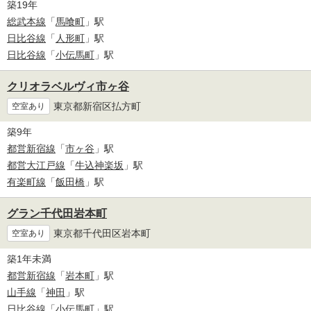
築19年
総武本線
「
馬喰町
」駅
日比谷線
「
人形町
」駅
日比谷線
「
小伝馬町
」駅
クリオラベルヴィ市ヶ谷
東京都新宿区払方町
空室あり
築9年
都営新宿線
「
市ヶ谷
」駅
都営大江戸線
「
牛込神楽坂
」駅
有楽町線
「
飯田橋
」駅
グラン千代田岩本町
東京都千代田区岩本町
空室あり
築1年未満
都営新宿線
「
岩本町
」駅
山手線
「
神田
」駅
日比谷線
「
小伝馬町
」駅