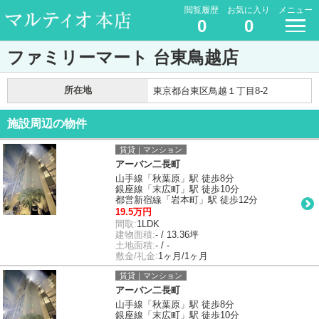
閲覧履歴
お気に入り
メニュー
0
0
ファミリーマート 台東鳥越店
所在地
東京都台東区鳥越１丁目8-2
施設周辺の物件
賃貸｜マンション
アーバン二長町
山手線「秋葉原」駅 徒歩8分
銀座線「末広町」駅 徒歩10分
都営新宿線「岩本町」駅 徒歩12分
19.5万円
間取:
1LDK
建物面積:
- / 13.36坪
土地面積:
- / -
敷金/礼金:
1ヶ月/1ヶ月
賃貸｜マンション
アーバン二長町
山手線「秋葉原」駅 徒歩8分
銀座線「末広町」駅 徒歩10分