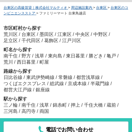
台東区の高級賃貸｜株式会社マルティオ
>
周辺施設案内
>
台東区
>
台東区のコ
ンビニエンスストア
>
ファミリーマート 台東鳥越店
市区町村から探す
荒川区
/
台東区
/
墨田区
/
江東区
/
中央区
/
中野区
/
足立区
/
千代田区
/
葛飾区
/
江戸川区
町名から探す
南千住
/
野方
/
浅草
/
東向島
/
東日暮里
/
勝どき
/
亀戸
/
荒川
/
西日暮里
/
町屋
路線から探す
日比谷線
/
東武伊勢崎線
/
常磐線
/
都営浅草線
/
つくばエクスプレス
/
総武線
/
京成本線
/
半蔵門線
/
都営大江戸線
/
銀座線
駅から探す
三ノ輪
/
南千住
/
浅草
/
錦糸町
/
押上
/
千住大橋
/
蔵前
/
三河島
/
高円寺
/
両国
電話でお問い合わせ