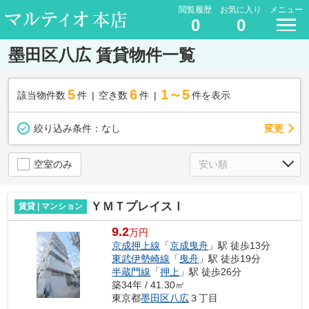
閲覧履歴
お気に入り
メニュー
0
0
墨田区八広 賃貸物件一覧
5
6
1～5
該当物件数
件
空き数
件
件を表示
変更
絞り込み条件：
なし
空室のみ
ＹＭＴプレイスⅠ
賃貸 | マンション
9.2
万円
京成押上線
「
京成曳舟
」駅 徒歩13分
東武伊勢崎線
「
曳舟
」駅 徒歩19分
半蔵門線
「
押上
」駅 徒歩26分
築34年 / 41.30㎡
東京都
墨田区
八広
３丁目