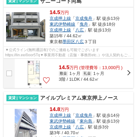
サニーコート向島
賃貸 | マンション
14.5
万円
京成押上線
「
京成曳舟
」駅 徒歩13分
東武伊勢崎線
「
曳舟
」駅 徒歩18分
京成押上線
「
八広
」駅 徒歩13分
築15年 / 44.62㎡
東京都
墨田区
八広
３丁目
▼公式ライン(無料通話有)でのご連絡も可能でございます
https://lin.ee/0oor5Tq▼事業用不動産（店舗・事務所etc..）や法人契約もご対
応可能になります▼他社様の物件も含め一都三県エリ...
14.5
万
円
(管理費等：13,000円 )
1ヶ月
1ヶ月
敷金
礼金
3階 / 1LDK / 44.62㎡
アイルプレミアム東京押上ノース
賃貸 | マンション
14.8
万円
京成押上線
「
京成曳舟
」駅 徒歩14分
東武伊勢崎線
「
東向島
」駅 徒歩13分
京成押上線
「
八広
」駅 徒歩3分
築3年 / 40.70㎡