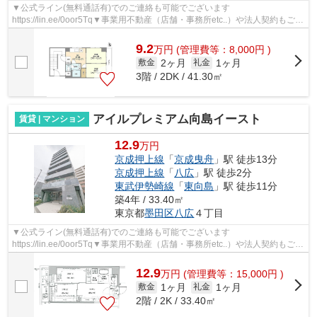
▼公式ライン(無料通話有)でのご連絡も可能でございます
https://lin.ee/0oor5Tq▼事業用不動産（店舗・事務所etc..）や法人契約もご対
応可能になります▼他社様の物件も含め一都三県エリ...
9.2
万
円
(管理費等：8,000円 )
2ヶ月
1ヶ月
敷金
礼金
3階 / 2DK / 41.30㎡
アイルプレミアム向島イースト
賃貸 | マンション
12.9
万円
京成押上線
「
京成曳舟
」駅 徒歩13分
京成押上線
「
八広
」駅 徒歩2分
東武伊勢崎線
「
東向島
」駅 徒歩11分
築4年 / 33.40㎡
東京都
墨田区
八広
４丁目
▼公式ライン(無料通話有)でのご連絡も可能でございます
https://lin.ee/0oor5Tq▼事業用不動産（店舗・事務所etc..）や法人契約もご対
応可能になります▼他社様の物件も含め一都三県エリ...
12.9
万
円
(管理費等：15,000円 )
1ヶ月
1ヶ月
敷金
礼金
2階 / 2K / 33.40㎡