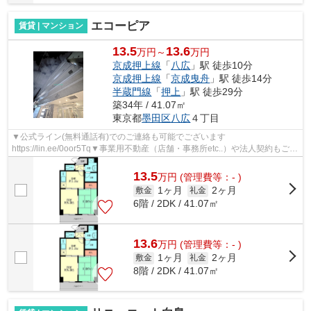
エコーピア
賃貸 | マンション
13.5
13.6
万円～
万円
京成押上線
「
八広
」駅 徒歩10分
京成押上線
「
京成曳舟
」駅 徒歩14分
半蔵門線
「
押上
」駅 徒歩29分
築34年 / 41.07㎡
東京都
墨田区
八広
４丁目
▼公式ライン(無料通話有)でのご連絡も可能でございます
https://lin.ee/0oor5Tq▼事業用不動産（店舗・事務所etc..）や法人契約もご対
応可能になります▼他社様の物件も含め一都三県エリ...
13.5
万
円
(管理費等：- )
1ヶ月
2ヶ月
敷金
礼金
6階 / 2DK / 41.07㎡
13.6
万
円
(管理費等：- )
1ヶ月
2ヶ月
敷金
礼金
8階 / 2DK / 41.07㎡