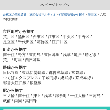
ページトップへ
台東区の高級賃貸｜株式会社マルティオ
>
(賃貸)地域から探す
>
墨田区
>
八広
の賃貸物件
市区町村から探す
荒川区
/
墨田区
/
台東区
/
江東区
/
中央区
/
中野区
/
足立区
/
千代田区
/
葛飾区
/
江戸川区
町名から探す
南千住
/
野方
/
東向島
/
東日暮里
/
浅草
/
亀戸
/
勝どき
/
荒川
/
町屋
/
西日暮里
路線から探す
日比谷線
/
東武伊勢崎線
/
都営浅草線
/
常磐線
/
つくばエクスプレス
/
半蔵門線
/
総武線
/
京成本線
/
都営大江戸線
/
銀座線
駅から探す
三ノ輪
/
南千住
/
押上
/
浅草
/
錦糸町
/
千住大橋
/
三河島
/
蔵前
/
両国
/
高円寺