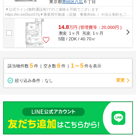
東京都
墨田区
八広
６丁目
▼公式ライン(無料通話有)でのご連絡も可能でございます
https://lin.ee/0oor5Tq▼事業用不動産（店舗・事務所etc..）や法人契約もご対
応可能になります▼他社様の物件も含め一都三県エリ...
14.8
万
円
(管理費等：20,000円 )
1ヶ月
1ヶ月
敷金
礼金
5階 / 2DK / 40.70㎡
5
6
1～5
該当物件数
件
空き数
件
件を表示
変更
絞り込み条件：
なし