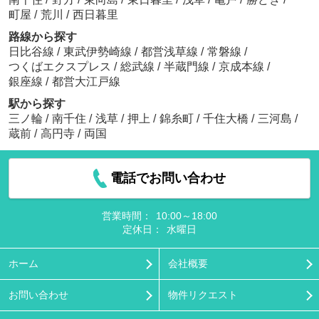
町屋
/
荒川
/
西日暮里
路線から探す
日比谷線
/
東武伊勢崎線
/
都営浅草線
/
常磐線
/
つくばエクスプレス
/
総武線
/
半蔵門線
/
京成本線
/
銀座線
/
都営大江戸線
駅から探す
三ノ輪
/
南千住
/
浅草
/
押上
/
錦糸町
/
千住大橋
/
三河島
/
蔵前
/
高円寺
/
両国
電話でお問い合わせ
営業時間：
10:00～18:00
定休日：
水曜日
ホーム
会社概要
お問い合わせ
物件リクエスト