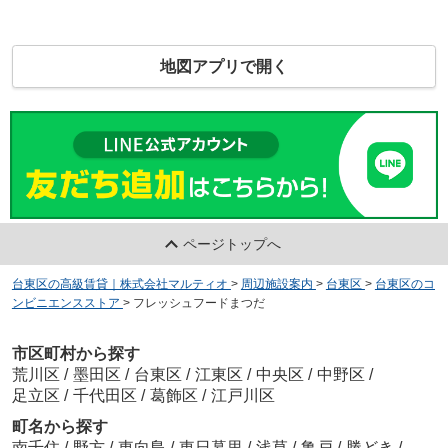
地図アプリで開く
ページトップへ
台東区の高級賃貸｜株式会社マルティオ
>
周辺施設案内
>
台東区
>
台東区のコ
ンビニエンスストア
>
フレッシュフードまつだ
市区町村から探す
荒川区
/
墨田区
/
台東区
/
江東区
/
中央区
/
中野区
/
足立区
/
千代田区
/
葛飾区
/
江戸川区
町名から探す
南千住
/
野方
/
東向島
/
東日暮里
/
浅草
/
亀戸
/
勝どき
/