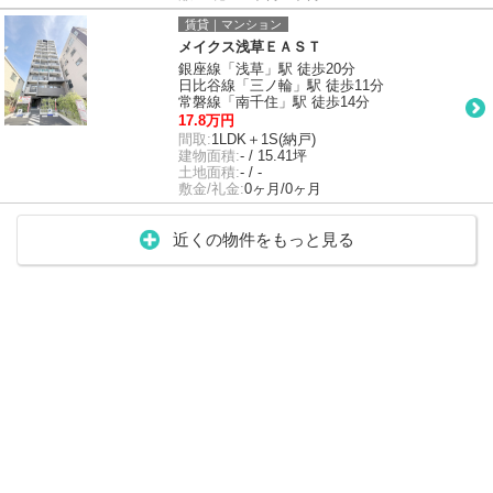
賃貸｜マンション
メイクス浅草ＥＡＳＴ
銀座線「浅草」駅 徒歩20分
日比谷線「三ノ輪」駅 徒歩11分
常磐線「南千住」駅 徒歩14分
17.8万円
間取:
1LDK＋1S(納戸)
建物面積:
- / 15.41坪
土地面積:
- / -
敷金/礼金:
0ヶ月/0ヶ月
近くの物件をもっと見る