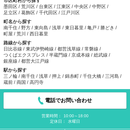
市区町村から探す
墨田区
/
荒川区
/
台東区
/
江東区
/
中央区
/
中野区
/
足立区
/
葛飾区
/
千代田区
/
江戸川区
町名から探す
南千住
/
野方
/
東向島
/
浅草
/
東日暮里
/
亀戸
/
勝どき
/
町屋
/
荒川
/
西日暮里
路線から探す
日比谷線
/
東武伊勢崎線
/
都営浅草線
/
常磐線
/
つくばエクスプレス
/
半蔵門線
/
京成本線
/
総武線
/
銀座線
/
都営大江戸線
駅から探す
三ノ輪
/
南千住
/
浅草
/
押上
/
錦糸町
/
千住大橋
/
三河島
/
蔵前
/
両国
/
高円寺
電話でお問い合わせ
営業時間：
10:00～18:00
定休日：
水曜日