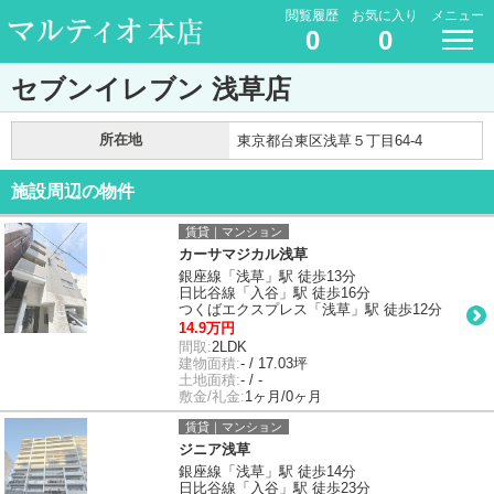
閲覧履歴
お気に入り
メニュー
0
0
セブンイレブン 浅草店
所在地
東京都台東区浅草５丁目64-4
施設周辺の物件
賃貸｜マンション
カーサマジカル浅草
銀座線「浅草」駅 徒歩13分
日比谷線「入谷」駅 徒歩16分
つくばエクスプレス「浅草」駅 徒歩12分
14.9万円
間取:
2LDK
建物面積:
- / 17.03坪
土地面積:
- / -
敷金/礼金:
1ヶ月/0ヶ月
賃貸｜マンション
ジニア浅草
銀座線「浅草」駅 徒歩14分
日比谷線「入谷」駅 徒歩23分