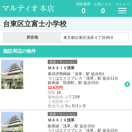
閲覧履歴
お気に入り
メニュー
0
0
台東区立富士小学校
所在地
東京都台東区浅草４丁目48-9
施設周辺の物件
賃貸｜マンション
ＭＡＸＩＶ浅草
東武伊勢崎線「浅草」駅 徒歩8分
つくばエクスプレス「浅草」駅 徒歩11分
銀座線「田原町」駅 徒歩15分
12.6万円
間取:
1K
建物面積:
- / 7.72坪
土地面積:
- / -
敷金/礼金:
0ヶ月/1ヶ月
賃貸｜マンション
ＭＡＸＩＶ浅草
銀座線「浅草」駅 徒歩10分
つくばエクスプレス「浅草」駅 徒歩15分