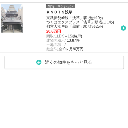
賃貸｜マンション
ＫＮＯＴＳ浅草
東武伊勢崎線「浅草」駅 徒歩10分
つくばエクスプレス「浅草」駅 徒歩14分
都営大江戸線「蔵前」駅 徒歩25分
20.6万円
間取:
1LDK＋1S(納戸)
建物面積:
- / 13.87坪
土地面積:
- / -
敷金/礼金:
0ヶ月/0万円
近くの物件をもっと見る