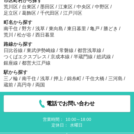
市区町村から探す
荒川区
/
台東区
/
墨田区
/
江東区
/
中央区
/
中野区
/
足立区
/
葛飾区
/
千代田区
/
江戸川区
町名から探す
南千住
/
野方
/
浅草
/
東向島
/
東日暮里
/
亀戸
/
勝どき
/
荒川
/
松が谷
/
西日暮里
路線から探す
日比谷線
/
東武伊勢崎線
/
常磐線
/
都営浅草線
/
つくばエクスプレス
/
京成本線
/
半蔵門線
/
総武線
/
銀座線
/
都営大江戸線
駅から探す
三ノ輪
/
南千住
/
浅草
/
押上
/
錦糸町
/
千住大橋
/
三河島
/
蔵前
/
高円寺
/
両国
電話でお問い合わせ
営業時間：
10:00～18:00
定休日：
水曜日