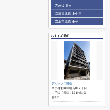
高崎線 尾久
京浜東北線 上中里
京浜東北線 王子
おすすめ物件
デルックス田端
東京都北区田端新町２丁目
山手線「田端」駅 徒歩9分
築7年