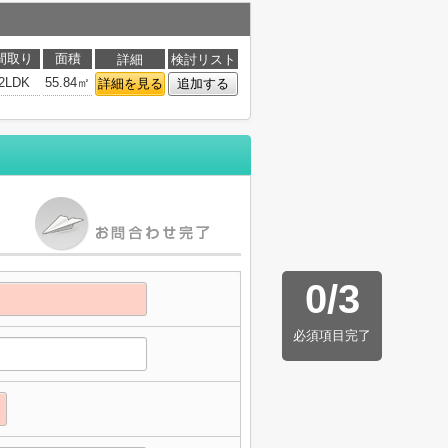
間取り
面積
詳細
検討リスト
2LDK
55.84㎡
詳細を見る
追加する
0
/
3
必須項目完了