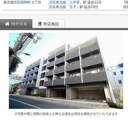
東京都
北区
昭和町
３丁目
京浜東北線
「
上中里
」駅 徒歩12分
7
京浜東北線
「
王子
」駅 徒歩19分
鉄
物件情報
周辺施設
※写真や図と実際の現状とが異なる場合は現状を優先させていただきます