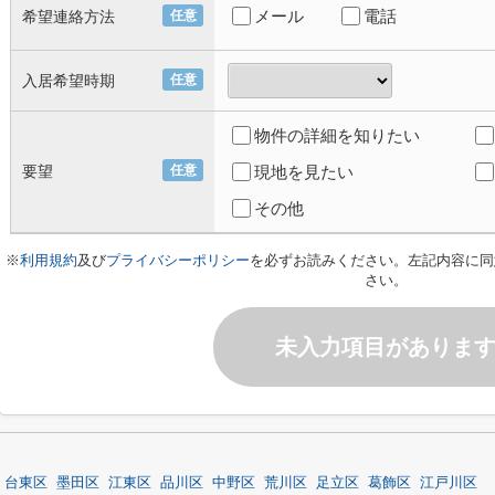
メール
電話
希望連絡方法
任意
入居希望時期
任意
物件の詳細を知りたい
要望
任意
現地を見たい
その他
※
利用規約
及び
プライバシーポリシー
を必ずお読みください。左記内容に同
さい。
未入力項目がありま
台東区
墨田区
江東区
品川区
中野区
荒川区
足立区
葛飾区
江戸川区