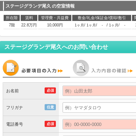
ステージグランデ尾久
の空室情報
所在階
賃料
管理費・共益費
敷金/礼金/保証金/償却/敷引
7階
22.8万円
10,000円
/
/
/
/
1ヶ月
1ヶ月
-
1ヶ月
-
ステージグランデ尾久
へのお問い合わせ
お名前
必須
フリガナ
任意
電話番号
必須