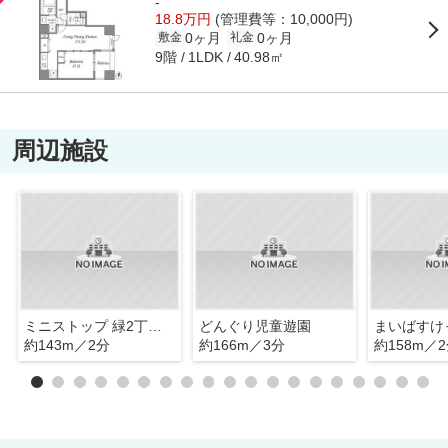
-
18.8万円
(管理費等：10,000円)
0ヶ月
0ヶ月
敷金
礼金
9階
40.98㎡
1LDK
周辺施設
ミニストップ 緑2丁目店
どんぐり児童遊園
約143m／2分
約166m／3分
約158m／