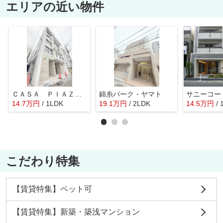
エリアの近い物件
ＣＡＳＡ ＰＩＡＺＺＡ 浅草蔵前
錦糸パーク・ヤマト
サニーコー
14.7
万
円
/ 1LDK
19.1
万
円
/ 2LDK
14.5
万
円
/
こだわり特集
【賃貸特集】ペット可
【賃貸特集】新築・築浅マンション