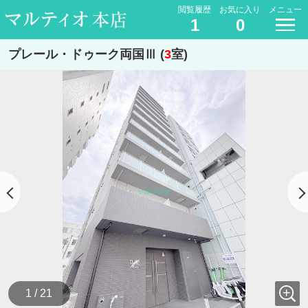
閲覧履歴
お気に入り
メニュー
1
0
プレール・ドゥーク両国Ⅲ (
3
室)
1 / 21