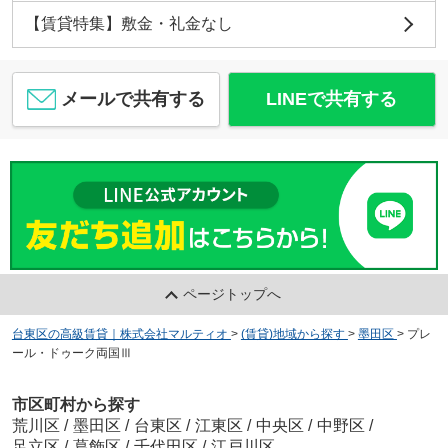
【賃貸特集】敷金・礼金なし
メールで共有する
LINEで共有する
ページトップへ
台東区の高級賃貸｜株式会社マルティオ
>
(賃貸)地域から探す
>
墨田区
>
プレ
ール・ドゥーク両国Ⅲ
市区町村から探す
荒川区
/
墨田区
/
台東区
/
江東区
/
中央区
/
中野区
/
足立区
/
葛飾区
/
千代田区
/
江戸川区