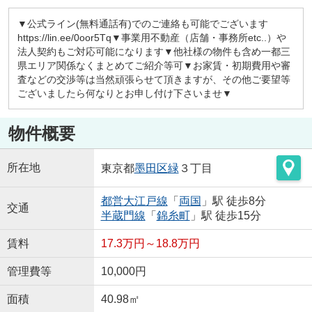
▼公式ライン(無料通話有)でのご連絡も可能でございます
https://lin.ee/0oor5Tq▼事業用不動産（店舗・事務所etc..）や
法人契約もご対応可能になります▼他社様の物件も含め一都三
県エリア関係なくまとめてご紹介等可▼お家賃・初期費用や審
査などの交渉等は当然頑張らせて頂きますが、その他ご要望等
ございましたら何なりとお申し付け下さいませ▼
物件概要
所在地
東京都
墨田区
緑
３丁目
都営大江戸線
「
両国
」駅 徒歩8分
交通
半蔵門線
「
錦糸町
」駅 徒歩15分
賃料
17.3万円～18.8万円
管理費等
10,000円
面積
40.98㎡