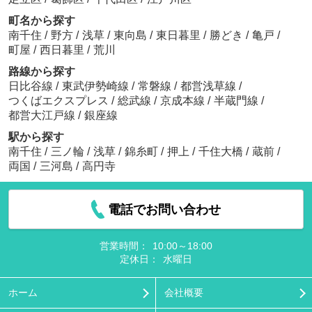
町名から探す
南千住
/
野方
/
浅草
/
東向島
/
東日暮里
/
勝どき
/
亀戸
/
町屋
/
西日暮里
/
荒川
路線から探す
日比谷線
/
東武伊勢崎線
/
常磐線
/
都営浅草線
/
つくばエクスプレス
/
総武線
/
京成本線
/
半蔵門線
/
都営大江戸線
/
銀座線
駅から探す
南千住
/
三ノ輪
/
浅草
/
錦糸町
/
押上
/
千住大橋
/
蔵前
/
両国
/
三河島
/
高円寺
電話でお問い合わせ
営業時間：
10:00～18:00
定休日：
水曜日
ホーム
会社概要