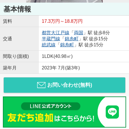
基本情報
賃料
17.3万円～18.8万円
都営大江戸線
「
両国
」駅 徒歩8分
交通
半蔵門線
「
錦糸町
」駅 徒歩15分
総武線
「
錦糸町
」駅 徒歩15分
間取り(面積)
1LDK(40.98㎡)
築年月
2023年 7月(築3年)
お問い合わせ(無料)