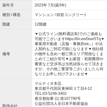
築年月
2023年 7月(築3年)
種別 / 構造
マンション / 鉄筋コンクリート
階建
12階建
▼公式ライン(無料通話有)でのご連絡も
可能でございますhttps://lin.ee/0oor5Tq▼
事業用不動産（店舗・事務所etc..）や法
人契約もご対応可能になります▼他社様
備考
の物件も含め一都三県エリア関係なくま
とめてご紹介等可▼お家賃・初期費用や
審査など交渉等は当然頑張らせて頂きま
すが、その他ご要望等ございましたら何
なりとお申し付け下さいませ▼
マルティオ本店
東京都千代田区東神田３丁目4-12
TEL:03-5246-3402
東京都知事 (1) 第107790号
公益社団法人全日本不動産協会
取扱会社