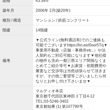
面積
43.59㎡
築年月
2006年 2月(築20年)
種別 / 構造
マンション / 鉄筋コンクリート
階建
14階建
▼公式ライン(無料通話有)でのご連絡も
可能でございますhttps://lin.ee/0oor5Tq▼
事業用不動産（店舗・事務所etc..）や法
人契約もご対応可能になります▼他社様
備考
の物件も含め一都三県エリア関係なくま
とめてご紹介等可▼お家賃・初期費用や
審査など交渉等は当然頑張らせて頂きま
すが、その他ご要望等ございましたら何
なりとお申し付け下さいませ▼
マルティオ本店
東京都千代田区東神田３丁目4-12
TEL:03-5246-3402
東京都知事 (1) 第107790号