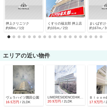
押上クリニツク
くすりの福太郎 押上店
約68m／1分
約101m／2分
約167m／
エリアの近い物件
LIMERESIDENCEHIKIFUNE
ヴェラハイツ隅田公園
Ｂｌｏｏｍ
20.9
万
円
/ 2LDK
16.5
万
円
/ 2LDK
17.9
万
円
/