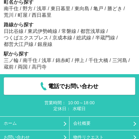
町名から探す
南千住
/
野方
/
浅草
/
東日暮里
/
東向島
/
亀戸
/
勝どき
/
荒川
/
町屋
/
西日暮里
路線から探す
日比谷線
/
東武伊勢崎線
/
常磐線
/
都営浅草線
/
つくばエクスプレス
/
京成本線
/
総武線
/
半蔵門線
/
都営大江戸線
/
銀座線
駅から探す
三ノ輪
/
南千住
/
浅草
/
錦糸町
/
押上
/
千住大橋
/
三河島
/
蔵前
/
両国
/
高円寺
電話でお問い合わせ
営業時間：
10:00～18:00
定休日：
水曜日
ホーム
会社概要
お問い合わせ
物件リクエスト