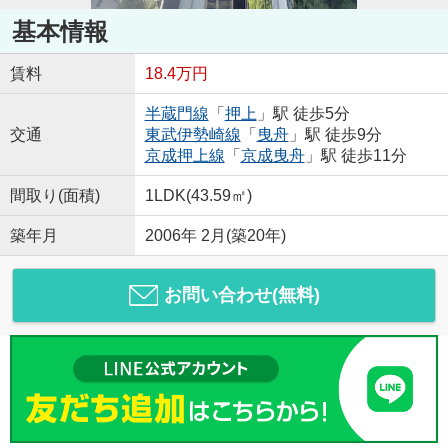
基本情報
賃料
18.4万円
半蔵門線
「
押上
」駅 徒歩5分
交通
東武伊勢崎線
「
曳舟
」駅 徒歩9分
京成押上線
「
京成曳舟
」駅 徒歩11分
間取り(面積)
1LDK(43.59㎡)
築年月
2006年 2月(築20年)
お問い合わせ(無料)