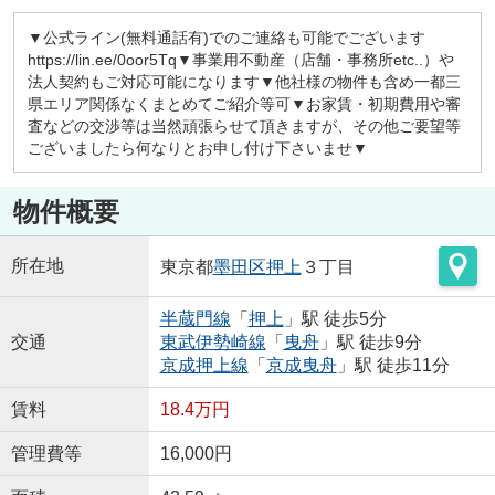
▼公式ライン(無料通話有)でのご連絡も可能でございます
https://lin.ee/0oor5Tq▼事業用不動産（店舗・事務所etc..）や
法人契約もご対応可能になります▼他社様の物件も含め一都三
県エリア関係なくまとめてご紹介等可▼お家賃・初期費用や審
査などの交渉等は当然頑張らせて頂きますが、その他ご要望等
ございましたら何なりとお申し付け下さいませ▼
物件概要
所在地
東京都
墨田区
押上
３丁目
半蔵門線
「
押上
」駅 徒歩5分
交通
東武伊勢崎線
「
曳舟
」駅 徒歩9分
京成押上線
「
京成曳舟
」駅 徒歩11分
賃料
18.4万円
管理費等
16,000円