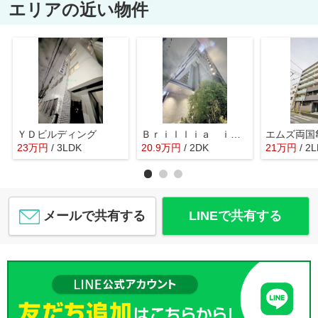
エリアの近い物件
ＹＤビルディング
Ｂｒｉｌｌｉａ ｉｓｔ 両国
エムズ両国
23
万
円
/ 3LDK
20.9
万
円
/ 2DK
21
万
円
/ 2
メールで共有する
LINEで共有する