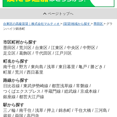
ページトップへ
台東区の高級賃貸｜株式会社マルティオ
>
(賃貸)地域から探す
>
墨田区
>
グラ
ンハイツ錦糸町
市区町村から探す
墨田区
/
荒川区
/
台東区
/
江東区
/
中央区
/
中野区
/
足立区
/
葛飾区
/
千代田区
/
江戸川区
町名から探す
南千住
/
野方
/
東向島
/
浅草
/
東日暮里
/
亀戸
/
勝どき
/
町屋
/
荒川
/
西日暮里
路線から探す
日比谷線
/
東武伊勢崎線
/
都営浅草線
/
常磐線
/
つくばエクスプレス
/
半蔵門線
/
総武線
/
京成本線
/
銀座線
/
都営大江戸線
駅から探す
三ノ輪
/
南千住
/
浅草
/
押上
/
錦糸町
/
千住大橋
/
三河島
/
蔵前
/
両国
/
高円寺