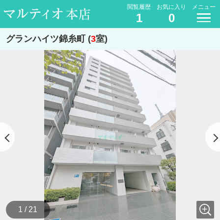
閲覧履歴
お気に入り
メニュー
1
0
グランハイツ錦糸町 (
3
室)
1 / 21