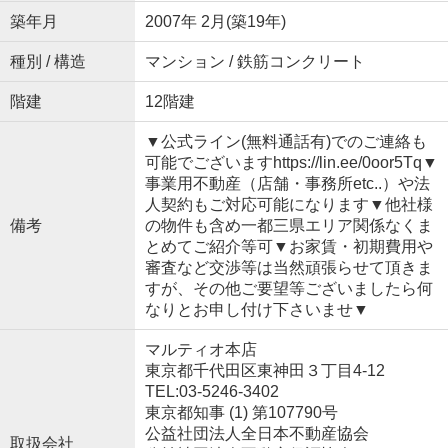
築年月
2007年 2月(築19年)
種別 / 構造
マンション / 鉄筋コンクリート
階建
12階建
▼公式ライン(無料通話有)でのご連絡も
可能でございますhttps://lin.ee/0oor5Tq▼
事業用不動産（店舗・事務所etc..）や法
人契約もご対応可能になります▼他社様
備考
の物件も含め一都三県エリア関係なくま
とめてご紹介等可▼お家賃・初期費用や
審査など交渉等は当然頑張らせて頂きま
すが、その他ご要望等ございましたら何
なりとお申し付け下さいませ▼
マルティオ本店
東京都千代田区東神田３丁目4-12
TEL:03-5246-3402
東京都知事 (1) 第107790号
公益社団法人全日本不動産協会
取扱会社