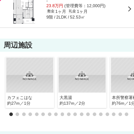
-
23.8万円
(管理費等：12,000円)
1ヶ月
1ヶ月
敷金
礼金
9階
52.53㎡
2LDK
周辺施設
カフェこはな
大黒湯
本所警察署
約27m／1分
約137m／2分
約76m／1