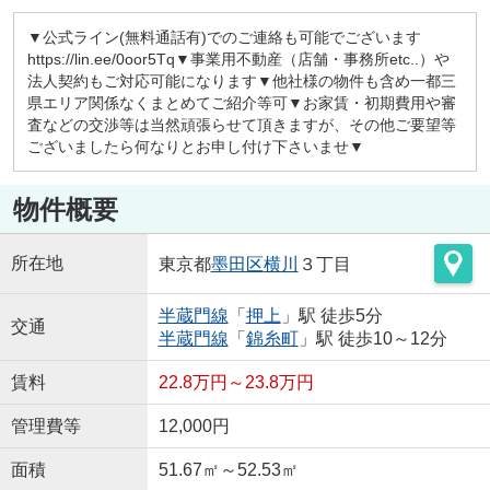
▼公式ライン(無料通話有)でのご連絡も可能でございます
https://lin.ee/0oor5Tq▼事業用不動産（店舗・事務所etc..）や
法人契約もご対応可能になります▼他社様の物件も含め一都三
県エリア関係なくまとめてご紹介等可▼お家賃・初期費用や審
査などの交渉等は当然頑張らせて頂きますが、その他ご要望等
ございましたら何なりとお申し付け下さいませ▼
物件概要
所在地
東京都
墨田区
横川
３丁目
半蔵門線
「
押上
」駅 徒歩5分
交通
半蔵門線
「
錦糸町
」駅 徒歩10～12分
賃料
22.8万円～23.8万円
管理費等
12,000円
面積
51.67㎡～52.53㎡