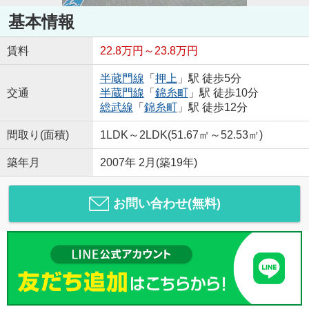
基本情報
賃料
22.8万円～23.8万円
半蔵門線
「
押上
」駅 徒歩5分
交通
半蔵門線
「
錦糸町
」駅 徒歩10分
総武線
「
錦糸町
」駅 徒歩12分
間取り(面積)
1LDK～2LDK(51.67㎡～52.53㎡)
築年月
2007年 2月(築19年)
お問い合わせ(無料)