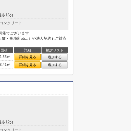
徒歩16分
コンクリート
も可能でございます
用不動産（店舗・事務所etc..）や法人契約もご対応
面積
詳細
検討リスト
1.33㎡
詳細を見る
追加する
3.41㎡
詳細を見る
追加する
徒歩12分
コンクリート