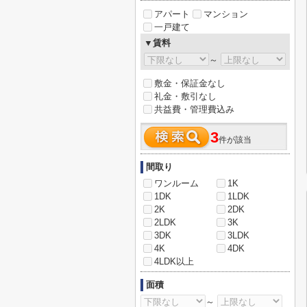
アパート
マンション
一戸建て
▼賃料
～
敷金・保証金なし
礼金・敷引なし
共益費・管理費込み
3
件が該当
間取り
ワンルーム
1K
1DK
1LDK
2K
2DK
2LDK
3K
3DK
3LDK
4K
4DK
4LDK以上
面積
～