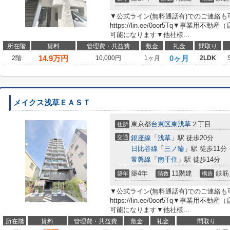
▼公式ライン(無料通話有)でのご連絡
https://lin.ee/0oor5Tq▼事業
可能になります▼他社様...
所在階
賃料
管理費・共益費
敷金
礼金
間取り
14.9
万円
0ヶ月
2階
10,000円
1ヶ月
2LDK
メイクス浅草ＥＡＳＴ
東京都
台東区
東浅草
２丁目
住所
交通
銀座線
「
浅草
」駅 徒歩20分
日比谷線
「
三ノ輪
」駅 徒歩11分
常磐線
「
南千住
」駅 徒歩14分
築4年
11階建
鉄筋
築年
階数
構造
▼公式ライン(無料通話有)でのご連絡
https://lin.ee/0oor5Tq▼事業
可能になります▼他社様...
所在階
賃料
管理費・共益費
敷金
礼金
間取り