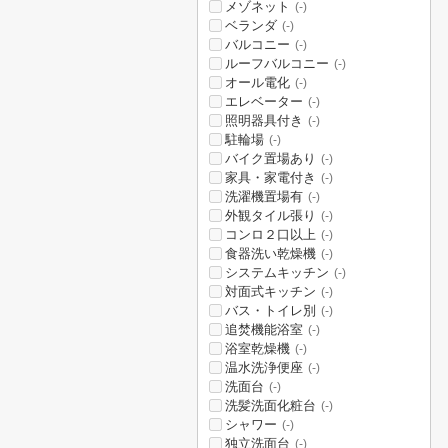
メゾネット
(-)
ベランダ
(-)
バルコニー
(-)
ルーフバルコニー
(-)
オール電化
(-)
エレベーター
(-)
照明器具付き
(-)
駐輪場
(-)
バイク置場あり
(-)
家具・家電付き
(-)
洗濯機置場有
(-)
外観タイル張り
(-)
コンロ２口以上
(-)
食器洗い乾燥機
(-)
システムキッチン
(-)
対面式キッチン
(-)
バス・トイレ別
(-)
追焚機能浴室
(-)
浴室乾燥機
(-)
温水洗浄便座
(-)
洗面台
(-)
洗髪洗面化粧台
(-)
シャワー
(-)
独立洗面台
(-)