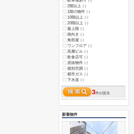
駐車場あり
(-)
2階以上
(-)
1階の物件
(-)
10階以上
(-)
20階以上
(-)
最上階
(-)
南向き
(-)
角部屋
(-)
ワンフロア
(-)
高層ビル
(-)
飲食店可
(-)
居抜物件
(-)
個別空調
(-)
都市ガス
(-)
下水道
(-)
3
件が該当
新着物件