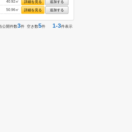
40.92㎡
詳細を見る
追加する
50.96㎡
詳細を見る
追加する
3
5
1-3
当公開件数
件 空き数
件
件表示