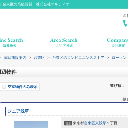
覧｜台東区の高級賃貸｜株式会社マルティオ
>
周辺施設案内
>
台東区
>
台東区のコンビニエンスストア
>
ローソン
周辺物件
並び順：
空室物件のみ表示
該
ジニア浅草
東京都
台東区
東浅草
１丁目
住所