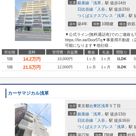
交通
銀座線
「
浅草
」駅 徒歩14分
日比谷線
「
入谷
」駅 徒歩23分
つくばエクスプレス
「
浅草
」駅 
築4年
10階建
鉄筋
築年
階数
構造
▼公式ライン(無料通話有)でのご連絡
https://lin.ee/0oor5Tq▼事業
可能になります▼他社様...
所在階
賃料
管理費・共益費
敷金
礼金
間取り
14.2
万円
5階
10,000円
1ヶ月
1ヶ月
1LDK
3
21.5
万円
5階
12,000円
1ヶ月
1ヶ月
3LDK
5
カーサマジカル浅草
東京都
台東区
浅草
５丁目
住所
交通
銀座線
「
浅草
」駅 徒歩13分
日比谷線
「
入谷
」駅 徒歩16分
つくばエクスプレス
「
浅草
」駅 
築27年
7階建
鉄筋
築年
階数
構造