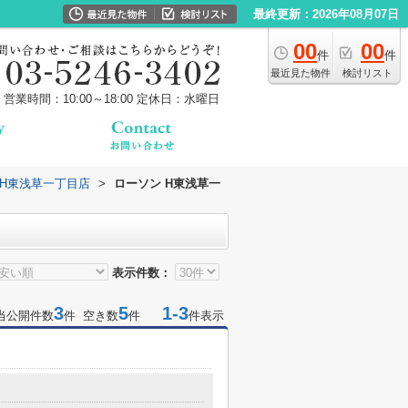
最終更新：2026年08月07日
00
00
件
件
最近見た物件
検討リスト
営業時間：10:00～18:00
定休日：水曜日
 H東浅草一丁目店
>
ローソン H東浅草一
表示件数：
3
5
1-3
当公開件数
件 空き数
件
件表示