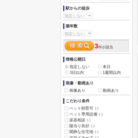
駅からの徒歩
築年数
3
件が該当
情報公開日
指定しない
本日
3日以内
1週間以内
画像・動画あり
画像あり
動画あり
こだわり条件
ペット飼育可
(-)
ペット専用設備
(-)
楽器相談
(-)
陽当り良好
(-)
閑静な住宅地
(-)
デザイナーズ
(-)