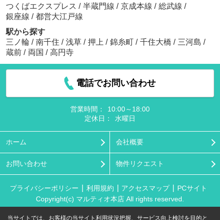
つくばエクスプレス
/
半蔵門線
/
京成本線
/
総武線
/
銀座線
/
都営大江戸線
駅から探す
三ノ輪
/
南千住
/
浅草
/
押上
/
錦糸町
/
千住大橋
/
三河島
/
蔵前
/
両国
/
高円寺
電話でお問い合わせ
営業時間：
10:00～18:00
定休日：
水曜日
ホーム
会社概要
お問い合わせ
物件リクエスト
プライバシーポリシー
利用規約
アクセスマップ
PCサイト
Copyright(c) マルティオ本店 All rights reserved.
当サイトでは、お客様の当サイト利用状況把握、サービス向上検討を目的と