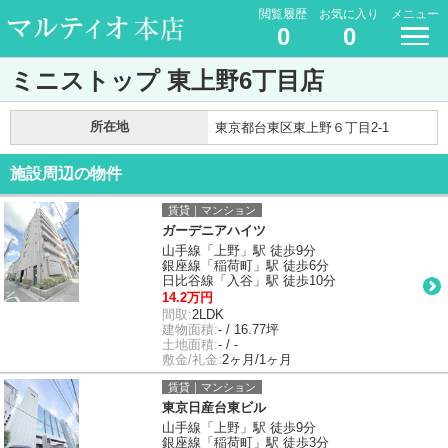
閲覧履歴
お気に入り
メニュー
0
0
ミニストップ 東上野6丁目店
所在地
東京都台東区東上野６丁目2-1
施設周辺の物件
賃貸｜マンション
ガーデニアハイツ
山手線「上野」駅 徒歩9分
銀座線「稲荷町」駅 徒歩6分
日比谷線「入谷」駅 徒歩10分
14.2万円
間取:
2LDK
建物面積:
- / 16.77坪
土地面積:
- / -
敷金/礼金:
2ヶ月/1ヶ月
賃貸｜マンション
東京日産台東ビル
山手線「上野」駅 徒歩9分
銀座線「稲荷町」駅 徒歩3分