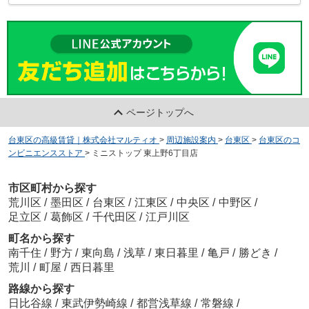
ページトップへ
台東区の高級賃貸｜株式会社マルティオ
>
周辺施設案内
>
台東区
>
台東区のコ
ンビニエンスストア
>
ミニストップ 東上野6丁目店
市区町村から探す
荒川区
/
墨田区
/
台東区
/
江東区
/
中央区
/
中野区
/
足立区
/
葛飾区
/
千代田区
/
江戸川区
町名から探す
南千住
/
野方
/
東向島
/
浅草
/
東日暮里
/
亀戸
/
勝どき
/
荒川
/
町屋
/
西日暮里
路線から探す
日比谷線
/
東武伊勢崎線
/
都営浅草線
/
常磐線
/