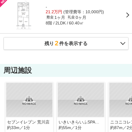
-
21.2万円
(管理費等：10,000円)
1ヶ月
0ヶ月
敷金
礼金
8階
60.40㎡
2LDK
2
残り
件を表示する
周辺施設
セブンイレブン 荒川店
いきいきらいふSPA荒川
約33m／1分
約55m／1分
約87m／2