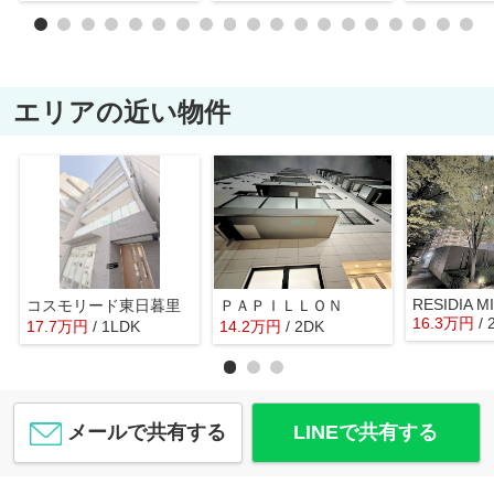
エリアの近い物件
コスモリード東日暮里
ＰＡＰＩＬＬＯＮ
16.3
万
円
/
17.7
万
円
/ 1LDK
14.2
万
円
/ 2DK
メールで共有する
LINEで共有する