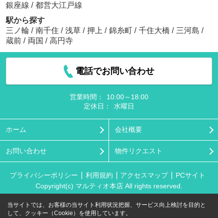
銀座線
/
都営大江戸線
駅から探す
三ノ輪
/
南千住
/
浅草
/
押上
/
錦糸町
/
千住大橋
/
三河島
/
蔵前
/
両国
/
高円寺
電話でお問い合わせ
営業時間：
10:00～18:00
定休日：
水曜日
ホーム
会社概要
お問い合わせ
物件リクエスト
プライバシーポリシー
利用規約
アクセスマップ
PCサイト
Copyright(c) マルティオ本店 All rights reserved.
当サイトでは、お客様の当サイト利用状況把握、サービス向上検討を目的と
して、クッキー（Cookie）を使用しています。