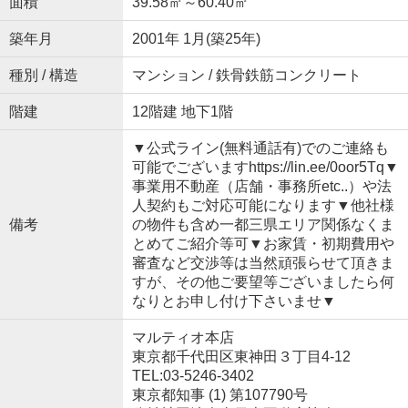
面積
39.58㎡～60.40㎡
築年月
2001年 1月(築25年)
種別 / 構造
マンション / 鉄骨鉄筋コンクリート
階建
12階建 地下1階
▼公式ライン(無料通話有)でのご連絡も
可能でございますhttps://lin.ee/0oor5Tq▼
事業用不動産（店舗・事務所etc..）や法
人契約もご対応可能になります▼他社様
備考
の物件も含め一都三県エリア関係なくま
とめてご紹介等可▼お家賃・初期費用や
審査など交渉等は当然頑張らせて頂きま
すが、その他ご要望等ございましたら何
なりとお申し付け下さいませ▼
マルティオ本店
東京都千代田区東神田３丁目4-12
TEL:03-5246-3402
東京都知事 (1) 第107790号