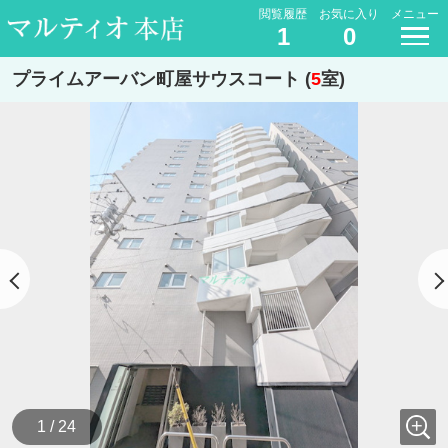
閲覧履歴
お気に入り
メニュー
1
0
プライムアーバン町屋サウスコート (
5
室)
1 / 24