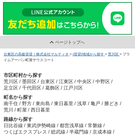
ページトップへ
台東区の高級賃貸｜株式会社マルティオ
>
(賃貸)地域から探す
>
荒川区
>
プラ
イムアーバン町屋サウスコート
市区町村から探す
荒川区
/
墨田区
/
台東区
/
江東区
/
中央区
/
中野区
/
足立区
/
千代田区
/
葛飾区
/
江戸川区
町名から探す
南千住
/
野方
/
東向島
/
東日暮里
/
浅草
/
亀戸
/
勝どき
/
荒川
/
町屋
/
西日暮里
路線から探す
日比谷線
/
東武伊勢崎線
/
都営浅草線
/
常磐線
/
つくばエクスプレス
/
総武線
/
半蔵門線
/
京成本線
/