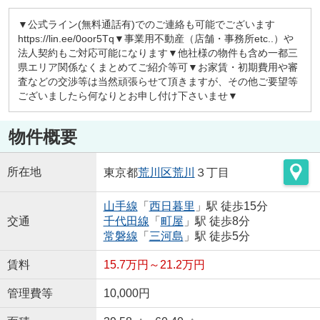
▼公式ライン(無料通話有)でのご連絡も可能でございます
https://lin.ee/0oor5Tq▼事業用不動産（店舗・事務所etc..）や
法人契約もご対応可能になります▼他社様の物件も含め一都三
県エリア関係なくまとめてご紹介等可▼お家賃・初期費用や審
査などの交渉等は当然頑張らせて頂きますが、その他ご要望等
ございましたら何なりとお申し付け下さいませ▼
物件概要
所在地
東京都
荒川区
荒川
３丁目
山手線
「
西日暮里
」駅 徒歩15分
交通
千代田線
「
町屋
」駅 徒歩8分
常磐線
「
三河島
」駅 徒歩5分
賃料
15.7万円～21.2万円
管理費等
10,000円