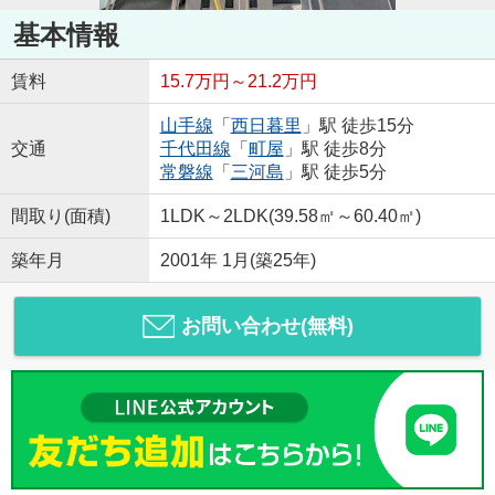
基本情報
賃料
15.7万円～21.2万円
山手線
「
西日暮里
」駅 徒歩15分
交通
千代田線
「
町屋
」駅 徒歩8分
常磐線
「
三河島
」駅 徒歩5分
間取り(面積)
1LDK～2LDK(39.58㎡～60.40㎡)
築年月
2001年 1月(築25年)
お問い合わせ(無料)