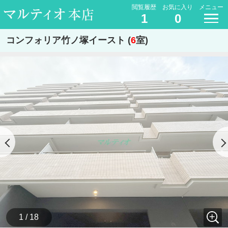
閲覧履歴
お気に入り
メニュー
1
0
コンフォリア竹ノ塚イースト (
6
室)
1 / 18