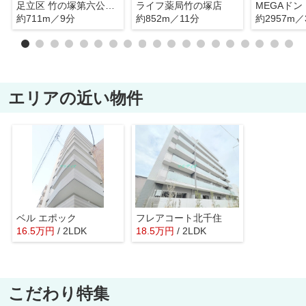
足立区 竹の塚第六公園テニスコート
ライフ薬局竹の塚店
約711m／9分
約852m／11分
約2957m／
エリアの近い物件
ベル エポック
フレアコート北千住
16.5
万
円
/ 2LDK
18.5
万
円
/ 2LDK
こだわり特集