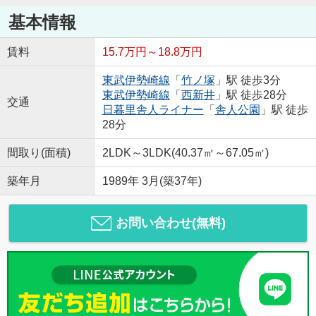
基本情報
賃料
15.7万円～18.8万円
東武伊勢崎線
「
竹ノ塚
」駅 徒歩3分
東武伊勢崎線
「
西新井
」駅 徒歩28分
交通
日暮里舎人ライナー
「
舎人公園
」駅 徒歩
28分
間取り(面積)
2LDK～3LDK(40.37㎡～67.05㎡)
築年月
1989年 3月(築37年)
お問い合わせ(無料)