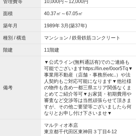
管理費等
10,000円～12,000円
面積
40.37㎡～67.05㎡
築年月
1989年 3月(築37年)
種別 / 構造
マンション / 鉄骨鉄筋コンクリート
階建
11階建
▼公式ライン(無料通話有)でのご連絡も
可能でございますhttps://lin.ee/0oor5Tq▼
事業用不動産（店舗・事務所etc..）や法
人契約もご対応可能になります▼他社様
備考
の物件も含め一都三県エリア関係なくま
とめてご紹介等可▼お家賃・初期費用や
審査など交渉等は当然頑張らせて頂きま
すが、その他ご要望等ございましたら何
なりとお申し付け下さいませ▼
マルティオ本店
東京都千代田区東神田３丁目4-12