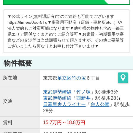
▼公式ライン(無料通話有)でのご連絡も可能でございます
https://lin.ee/0oor5Tq▼事業用不動産（店舗・事務所etc..）や
法人契約もご対応可能になります▼他社様の物件も含め一都三
県エリア関係なくまとめてご紹介等可▼お家賃・初期費用や審
査などの交渉等は当然頑張らせて頂きますが、その他ご要望等
ございましたら何なりとお申し付け下さいませ▼
物件概要
所在地
東京都
足立区
竹の塚
６丁目
東武伊勢崎線
「
竹ノ塚
」駅 徒歩3分
東武伊勢崎線
「
西新井
」駅 徒歩28分
交通
日暮里舎人ライナー
「
舎人公園
」駅 徒歩
28分
賃料
15.7万円～18.8万円