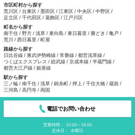
市区町村から探す
荒川区
/
台東区
/
墨田区
/
江東区
/
中央区
/
中野区
/
足立区
/
千代田区
/
葛飾区
/
江戸川区
町名から探す
南千住
/
野方
/
浅草
/
東向島
/
東日暮里
/
勝どき
/
亀戸
/
荒川
/
西日暮里
/
町屋
路線から探す
日比谷線
/
東武伊勢崎線
/
常磐線
/
都営浅草線
/
つくばエクスプレス
/
総武線
/
京成本線
/
半蔵門線
/
都営大江戸線
/
銀座線
駅から探す
三ノ輪
/
南千住
/
浅草
/
錦糸町
/
押上
/
千住大橋
/
蔵前
/
三河島
/
高円寺
/
両国
電話でお問い合わせ
営業時間：
10:00～18:00
定休日：
水曜日