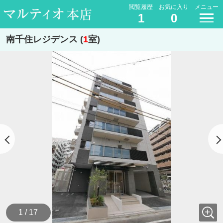
閲覧履歴
お気に入り
メニュー
1
0
南千住レジデンス (
1
室)
1 / 17