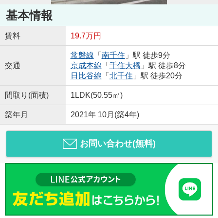
基本情報
賃料
19.7万円
常磐線
「
南千住
」駅 徒歩9分
交通
京成本線
「
千住大橋
」駅 徒歩8分
日比谷線
「
北千住
」駅 徒歩20分
間取り(面積)
1LDK(50.55㎡)
築年月
2021年 10月(築4年)
お問い合わせ(無料)