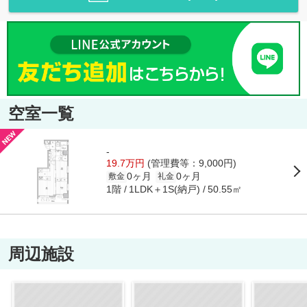
空室一覧
-
19.7万円
(管理費等：9,000円)
0ヶ月
0ヶ月
敷金
礼金
1階
1LDK＋1S(納戸)
50.55㎡
周辺施設