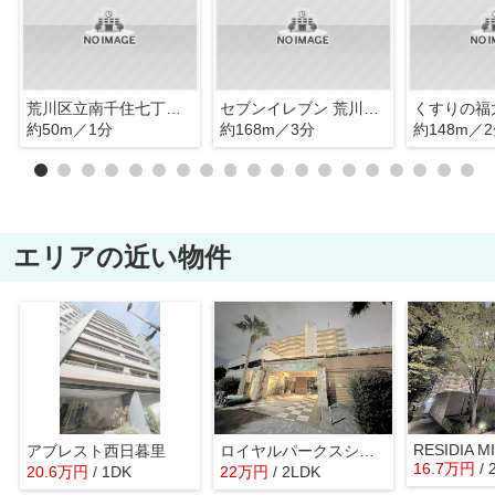
荒川区立南千住七丁目保育園
セブンイレブン 荒川千住大橋店
約50m／1分
約168m／3分
約148m／
エリアの近い物件
アブレスト西日暮里
ロイヤルパークスシーサー南千住
16.7
万
円
/
20.6
万
円
/ 1DK
22
万
円
/ 2LDK