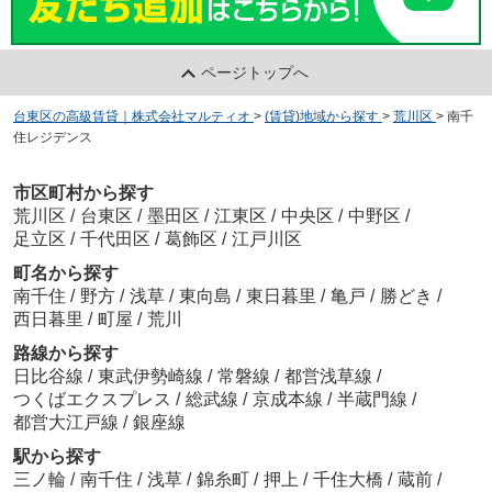
ページトップへ
台東区の高級賃貸｜株式会社マルティオ
>
(賃貸)地域から探す
>
荒川区
>
南千
住レジデンス
市区町村から探す
荒川区
/
台東区
/
墨田区
/
江東区
/
中央区
/
中野区
/
足立区
/
千代田区
/
葛飾区
/
江戸川区
町名から探す
南千住
/
野方
/
浅草
/
東向島
/
東日暮里
/
亀戸
/
勝どき
/
西日暮里
/
町屋
/
荒川
路線から探す
日比谷線
/
東武伊勢崎線
/
常磐線
/
都営浅草線
/
つくばエクスプレス
/
総武線
/
京成本線
/
半蔵門線
/
都営大江戸線
/
銀座線
駅から探す
三ノ輪
/
南千住
/
浅草
/
錦糸町
/
押上
/
千住大橋
/
蔵前
/