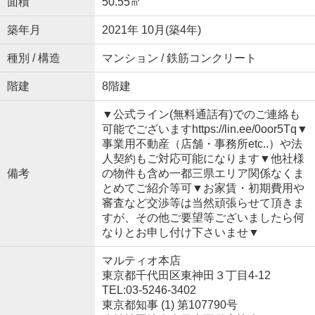
面積
50.55㎡
築年月
2021年 10月(築4年)
種別 / 構造
マンション / 鉄筋コンクリート
階建
8階建
▼公式ライン(無料通話有)でのご連絡も
可能でございますhttps://lin.ee/0oor5Tq▼
事業用不動産（店舗・事務所etc..）や法
人契約もご対応可能になります▼他社様
備考
の物件も含め一都三県エリア関係なくま
とめてご紹介等可▼お家賃・初期費用や
審査など交渉等は当然頑張らせて頂きま
すが、その他ご要望等ございましたら何
なりとお申し付け下さいませ▼
マルティオ本店
東京都千代田区東神田３丁目4-12
TEL:03-5246-3402
東京都知事 (1) 第107790号