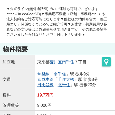
▼公式ライン(無料通話有)でのご連絡も可能でございます
https://lin.ee/0oor5Tq▼事業用不動産（店舗・事務所etc..）や
法人契約もご対応可能になります▼他社様の物件も含め一都三
県エリア関係なくまとめてご紹介等可▼お家賃・初期費用や審
査などの交渉等は当然頑張らせて頂きますが、その他ご要望等
ございましたら何なりとお申し付け下さいませ▼
物件概要
所在地
東京都
荒川区
南千住
７丁目
常磐線
「
南千住
」駅 徒歩9分
交通
京成本線
「
千住大橋
」駅 徒歩8分
日比谷線
「
北千住
」駅 徒歩20分
賃料
19.7万円
管理費等
9,000円