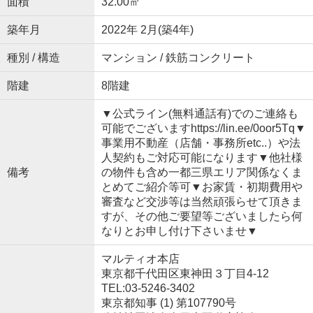
面積
32.00㎡
築年月
2022年 2月(築4年)
種別 / 構造
マンション / 鉄筋コンクリート
階建
8階建
▼公式ライン(無料通話有)でのご連絡も
可能でございますhttps://lin.ee/0oor5Tq▼
事業用不動産（店舗・事務所etc..）や法
人契約もご対応可能になります▼他社様
備考
の物件も含め一都三県エリア関係なくま
とめてご紹介等可▼お家賃・初期費用や
審査など交渉等は当然頑張らせて頂きま
すが、その他ご要望等ございましたら何
なりとお申し付け下さいませ▼
マルティオ本店
東京都千代田区東神田３丁目4-12
TEL:03-5246-3402
東京都知事 (1) 第107790号