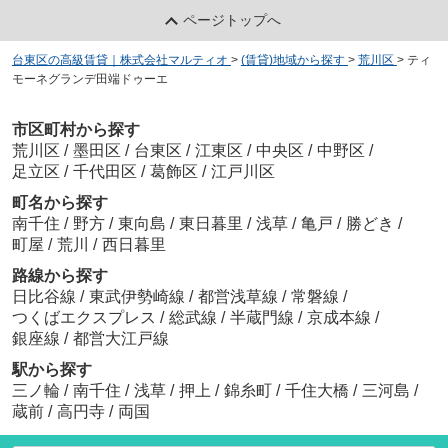
ページトップへ
台東区の高級賃貸｜株式会社マルティオ
>
(賃貸)地域から探す
>
荒川区
>
ティ
モーネグランデ田端ドゥーエ
市区町村から探す
荒川区
/
墨田区
/
台東区
/
江東区
/
中央区
/
中野区
/
足立区
/
千代田区
/
葛飾区
/
江戸川区
町名から探す
南千住
/
野方
/
東向島
/
東日暮里
/
浅草
/
亀戸
/
勝どき
/
町屋
/
荒川
/
西日暮里
路線から探す
日比谷線
/
東武伊勢崎線
/
都営浅草線
/
常磐線
/
つくばエクスプレス
/
総武線
/
半蔵門線
/
京成本線
/
銀座線
/
都営大江戸線
駅から探す
三ノ輪
/
南千住
/
浅草
/
押上
/
錦糸町
/
千住大橋
/
三河島
/
蔵前
/
高円寺
/
両国