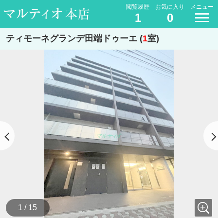
閲覧履歴
お気に入り
メニュー
1
0
ティモーネグランデ田端ドゥーエ (
1
室)
1 / 15