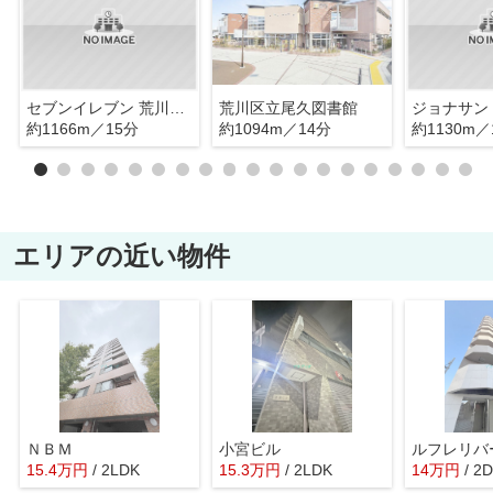
セブンイレブン 荒川東尾久4丁目店
荒川区立尾久図書館
ジョナサン
約1166m／15分
約1094m／14分
約1130m／
エリアの近い物件
ＮＢＭ
小宮ビル
15.4
万
円
/ 2LDK
15.3
万
円
/ 2LDK
14
万
円
/ 2