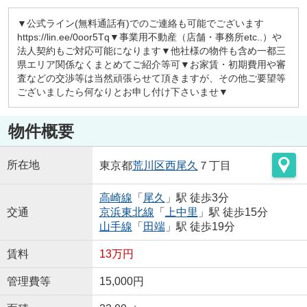
▼公式ライン(無料通話有)でのご連絡も可能でございます
https://lin.ee/0oor5Tq▼事業用不動産（店舗・事務所etc..）や
法人契約もご対応可能になります▼他社様の物件も含め一都三
県エリア関係なくまとめてご紹介等可▼お家賃・初期費用や審
査などの交渉等は当然頑張らせて頂きますが、その他ご要望等
ございましたら何なりとお申し付け下さいませ▼
物件概要
所在地
東京都
荒川区
西尾久
７丁目
高崎線
「
尾久
」駅 徒歩3分
交通
京浜東北線
「
上中里
」駅 徒歩15分
山手線
「
田端
」駅 徒歩19分
賃料
13万円
管理費等
15,000円