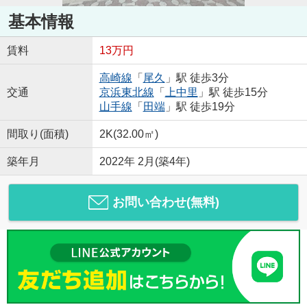
基本情報
賃料
13万円
高崎線
「
尾久
」駅 徒歩3分
交通
京浜東北線
「
上中里
」駅 徒歩15分
山手線
「
田端
」駅 徒歩19分
間取り(面積)
2K(32.00㎡)
築年月
2022年 2月(築4年)
お問い合わせ(無料)