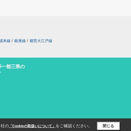
成本線
/
銀座線
/
都営大江戸線
等一都三県の
オ
当社の
をご確認ください。
閉じる
「Cookieの取扱いについて」