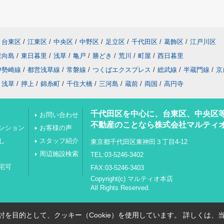
台東区
/
江東区
/
中央区
/
中野区
/
足立区
/
千代田区
/
葛飾区
/
江戸川区
東向島
/
東日暮里
/
浅草
/
亀戸
/
勝どき
/
荒川
/
町屋
/
西日暮里
伊勢崎線
/
都営浅草線
/
常磐線
/
つくばエクスプレス
/
総武線
/
半蔵門線
/
京
浅草
/
押上
/
錦糸町
/
千住大橋
/
三河島
/
蔵前
/
両国
/
高円寺
千代田区を中心に、台東区、中央区
お問い合わせ
不動産のことなら株式会社マルティ
ンション
お客様の声
し
スタッフ紹介
東京都千代田区東神田３丁目4-12
周辺施設検索
TEL:03-5246-3402
宅可
FAX:03-5246-3403
Copyright(c) マルティオ本店
All Rights Reserved.
を目的として、クッキー（Cookie）を使用しています。
詳しくは、