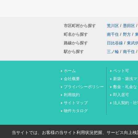
市区町村から探す
荒川区
/
墨田区
/
町名から探す
南千住
/
野方
/
路線から探す
日比谷線
/
東武
駅から探す
三ノ輪
/
南千住
/
ホーム
ペット可
会社概要
新築・築浅マ
プライバシーポリシー
敷金・礼金な
利用規約
即入居可
サイトマップ
法人契約・社
物件カタログ
当サイトでは、お客様の当サイト利用状況把握、サービス向上検討