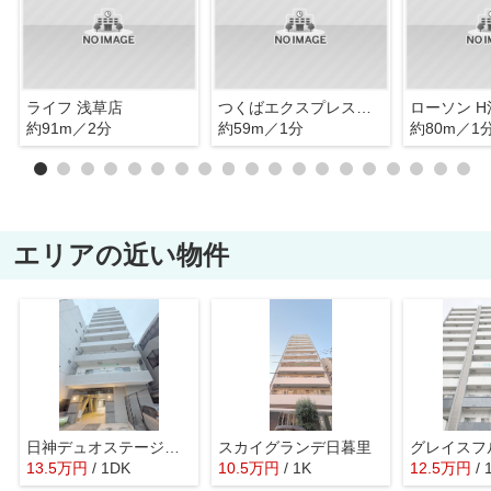
ライフ 浅草店
つくばエクスプレス浅草駅北自転車駐車場
約91m／2分
約59m／1分
約80m／1
エリアの近い物件
日神デュオステージ浅草松が谷
スカイグランデ日暮里
グレイスフ
13.5
万
円
/ 1DK
10.5
万
円
/ 1K
12.5
万
円
/