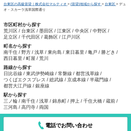
台東区の高級賃貸｜株式会社マルティオ
>
(賃貸)地域から探す
>
台東区
>
デュ
オ・スカーラ浅草国際通り
市区町村から探す
荒川区
/
台東区
/
墨田区
/
江東区
/
中央区
/
中野区
/
足立区
/
千代田区
/
葛飾区
/
江戸川区
町名から探す
南千住
/
野方
/
浅草
/
東向島
/
東日暮里
/
亀戸
/
勝どき
/
西日暮里
/
町屋
/
荒川
路線から探す
日比谷線
/
東武伊勢崎線
/
常磐線
/
都営浅草線
/
つくばエクスプレス
/
総武線
/
京成本線
/
半蔵門線
/
都営大江戸線
/
銀座線
駅から探す
三ノ輪
/
南千住
/
浅草
/
錦糸町
/
押上
/
千住大橋
/
蔵前
/
三河島
/
高円寺
/
両国
電話でお問い合わせ