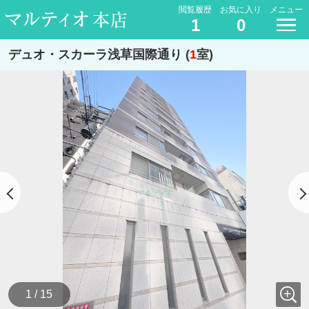
閲覧履歴
お気に入り
メニュー
1
0
デュオ・スカーラ浅草国際通り (
1
室)
1 / 15