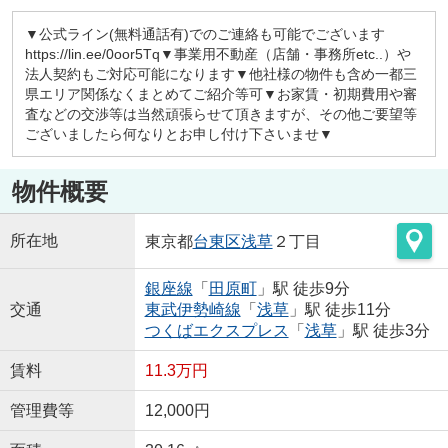
▼公式ライン(無料通話有)でのご連絡も可能でございます
https://lin.ee/0oor5Tq▼事業用不動産（店舗・事務所etc..）や
法人契約もご対応可能になります▼他社様の物件も含め一都三
県エリア関係なくまとめてご紹介等可▼お家賃・初期費用や審
査などの交渉等は当然頑張らせて頂きますが、その他ご要望等
ございましたら何なりとお申し付け下さいませ▼
物件概要
所在地
東京都
台東区
浅草
２丁目
銀座線
「
田原町
」駅 徒歩9分
交通
東武伊勢崎線
「
浅草
」駅 徒歩11分
つくばエクスプレス
「
浅草
」駅 徒歩3分
賃料
11.3万円
管理費等
12,000円