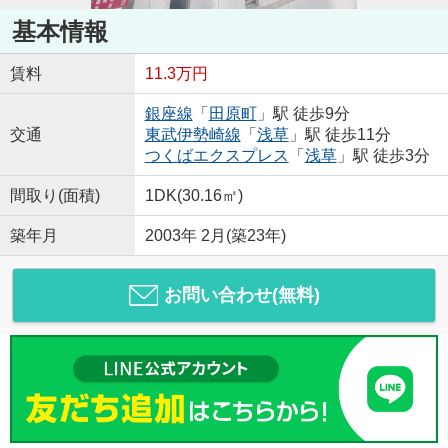
基本情報
賃料
11.3万円
銀座線
「
田原町
」駅 徒歩9分
交通
東武伊勢崎線
「
浅草
」駅 徒歩11分
つくばエクスプレス
「
浅草
」駅 徒歩3分
間取り(面積)
1DK(30.16㎡)
築年月
2003年 2月(築23年)
お問い合わせ(無料)