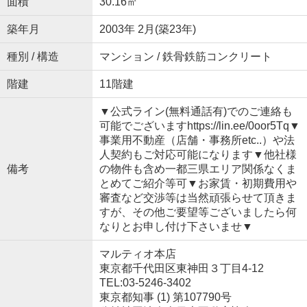
面積
30.16㎡
築年月
2003年 2月(築23年)
種別 / 構造
マンション / 鉄骨鉄筋コンクリート
階建
11階建
▼公式ライン(無料通話有)でのご連絡も
可能でございますhttps://lin.ee/0oor5Tq▼
事業用不動産（店舗・事務所etc..）や法
人契約もご対応可能になります▼他社様
備考
の物件も含め一都三県エリア関係なくま
とめてご紹介等可▼お家賃・初期費用や
審査など交渉等は当然頑張らせて頂きま
すが、その他ご要望等ございましたら何
なりとお申し付け下さいませ▼
マルティオ本店
東京都千代田区東神田３丁目4-12
TEL:03-5246-3402
東京都知事 (1) 第107790号