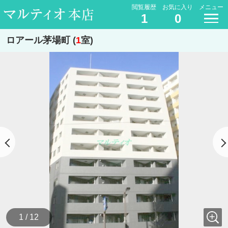
閲覧履歴
お気に入り
メニュー
1
0
ロアール茅場町 (
1
室)
1 / 12