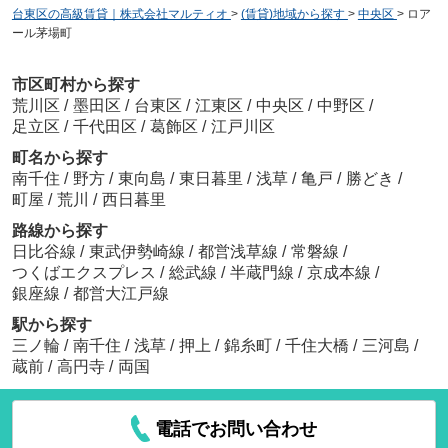
台東区の高級賃貸｜株式会社マルティオ
>
(賃貸)地域から探す
>
中央区
>
ロア
ール茅場町
市区町村から探す
荒川区
/
墨田区
/
台東区
/
江東区
/
中央区
/
中野区
/
足立区
/
千代田区
/
葛飾区
/
江戸川区
町名から探す
南千住
/
野方
/
東向島
/
東日暮里
/
浅草
/
亀戸
/
勝どき
/
町屋
/
荒川
/
西日暮里
路線から探す
日比谷線
/
東武伊勢崎線
/
都営浅草線
/
常磐線
/
つくばエクスプレス
/
総武線
/
半蔵門線
/
京成本線
/
銀座線
/
都営大江戸線
駅から探す
三ノ輪
/
南千住
/
浅草
/
押上
/
錦糸町
/
千住大橋
/
三河島
/
蔵前
/
高円寺
/
両国
電話でお問い合わせ