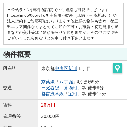
▼公式ライン(無料通話有)でのご連絡も可能でございます
https://lin.ee/0oor5Tq▼事業用不動産（店舗・事務所etc..）や
法人契約もご対応可能になります▼他社様の物件も含め一都三
県エリア関係なくまとめてご紹介等可▼お家賃・初期費用や審
査などの交渉等は当然頑張らせて頂きますが、その他ご要望等
ございましたら何なりとお申し付け下さいませ▼
物件概要
所在地
東京都
中央区
新川
１丁目
京葉線
「
八丁堀
」駅 徒歩5分
交通
日比谷線
「
茅場町
」駅 徒歩8分
都営浅草線
「
宝町
」駅 徒歩15分
賃料
26万円
管理費等
20,000円