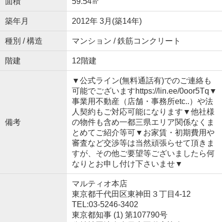
面積
59.54㎡
築年月
2012年 3月(築14年)
種別 / 構造
マンション / 鉄筋コンクリート
階建
12階建
▼公式ライン(無料通話有)でのご連絡も
可能でございますhttps://lin.ee/0oor5Tq▼
事業用不動産（店舗・事務所etc..）や法
人契約もご対応可能になります▼他社様
備考
の物件も含め一都三県エリア関係なくま
とめてご紹介等可▼お家賃・初期費用や
審査など交渉等は当然頑張らせて頂きま
すが、その他ご要望等ございましたら何
なりとお申し付け下さいませ▼
マルティオ本店
東京都千代田区東神田３丁目4-12
TEL:03-5246-3402
東京都知事 (1) 第107790号