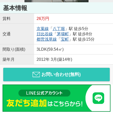
基本情報
賃料
26万円
京葉線
「
八丁堀
」駅 徒歩5分
交通
日比谷線
「
茅場町
」駅 徒歩8分
都営浅草線
「
宝町
」駅 徒歩15分
間取り(面積)
3LDK(59.54㎡)
築年月
2012年 3月(築14年)
お問い合わせ(無料)