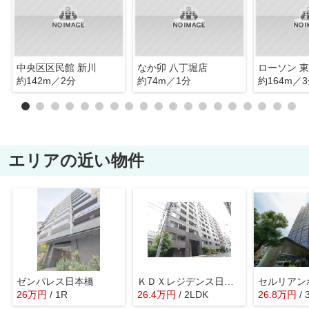
中央区区民館 新川
なか卯 八丁堀店
約142m／2分
約74m／1分
約164m／
エリアの近い物件
ゼンパレス日本橋
ＫＤＸレジデンス日本橋水天宮
26
万
円
/ 1R
26.4
万
円
/ 2LDK
26.8
万
円
/